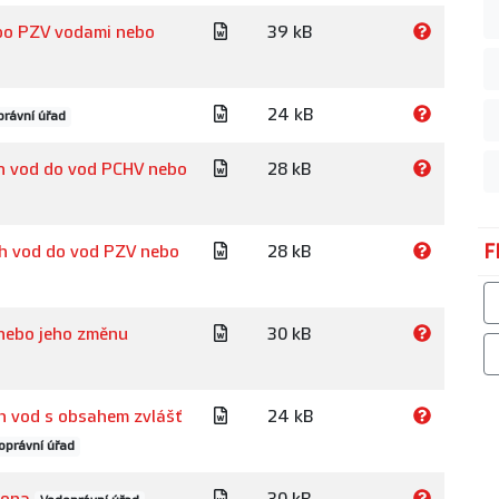
ebo PZV vodami nebo
39 kB
24 kB
rávní úřad
ch vod do vod PCHV nebo
28 kB
F
ch vod do vod PZV nebo
28 kB
 nebo jeho změnu
30 kB
h vod s obsahem zvlášť
24 kB
oprávní úřad