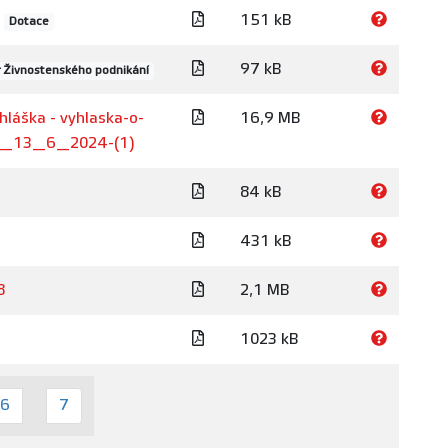
151 kB
Dotace
97 kB
r Živnostenského podnikání
hláška - vyhlaska-o-
16,9 MB
rka_13_6_2024-(1)
84 kB
431 kB
8
2,1 MB
1023 kB
6
7