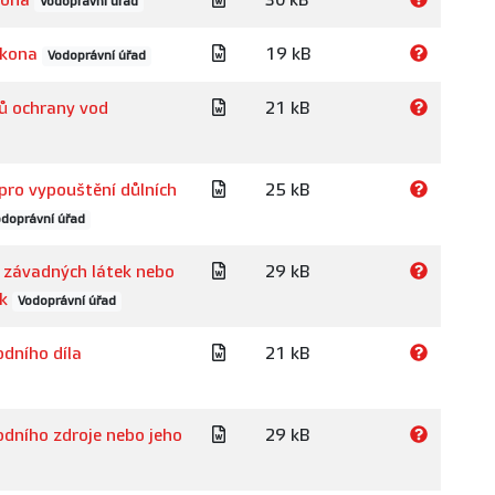
kona
30 kB
Vodoprávní úřad
ákona
19 kB
Vodoprávní úřad
lů ochrany vod
21 kB
pro vypouštění důlních
25 kB
doprávní úřad
 závadných látek nebo
29 kB
k
Vodoprávní úřad
dního díla
21 kB
dního zdroje nebo jeho
29 kB