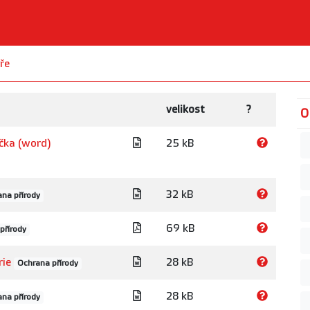
ře
velikost
?
O
čka (word)
25 kB
32 kB
na přírody
69 kB
přírody
rie
28 kB
Ochrana přírody
28 kB
na přírody