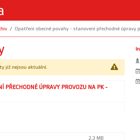
chiv
Opatření obecné povahy - stanovení přechodné úpravy p
y
I
y již nejsou aktuální.
NÍ PŘECHODNÉ ÚPRAVY PROVOZU NA PK -
2,3 MB