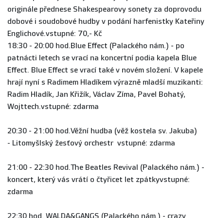
originále přednese Shakespearovy sonety za doprovodu
dobové i soudobové hudby v podání harfenistky Kateřiny
Englichové.vstupné: 70,- Kč
18:30 - 20:00 hod.Blue Effect (Palackého nám.) - po
patnácti letech se vrací na koncertní podia kapela Blue
Effect. Blue Effect se vrací také v novém složení. V kapele
hrají nyní s Radimem Hladíkem výrazně mladší muzikanti:
Radim Hladík, Jan Křižík, Václav Zíma, Pavel Bohatý,
Wojttech.vstupné: zdarma
20:30 - 21:00 hod.Věžní hudba (věž kostela sv. Jakuba)
- Litomyšlský žesťový orchestr vstupné: zdarma
21:00 - 22:30 hod.The Beatles Revival (Palackého nám.) -
koncert, který vás vrátí o čtyřicet let zpátkyvstupné:
zdarma
22:30 hod. WALDA&GANGS (Palackého nám.) - crazy