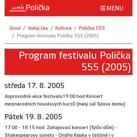
MENU
Úvod
Volný čas
Kultura
Polička 555
Program festivalu Polička 555 (2005)
Program festivalu Polička
555 (2005)
středa 17. 8. 2005
doprovodná akce festivalu19:00 hod.Koncert
mezinárodních houslových kurzů (malý sál Tylova domu)
Pátek 19. 8. 2005
17:00 - 18:15 hod. Zahajovací koncert (Tylův dům) -
Shakespearovy sonety - Ondřej Kepka v češtině i v