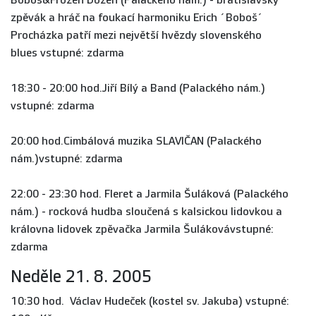
Boboš&Frozen Dozen (Palackého nám.) - bratislavský
zpěvák a hráč na foukací harmoniku Erich ´Boboš´
Procházka patří mezi největší hvězdy slovenského
blues vstupné: zdarma
18:30 - 20:00 hod.Jiří Bílý a Band (Palackého nám.)
vstupné: zdarma
20:00 hod.Cimbálová muzika SLAVIČAN (Palackého
nám.)vstupné: zdarma
22:00 - 23:30 hod. Fleret a Jarmila Šuláková (Palackého
nám.) - rocková hudba sloučená s kalsickou lidovkou a
královna lidovek zpěvačka Jarmila Šulákovávstupné:
zdarma
Neděle 21. 8. 2005
10:30 hod. Václav Hudeček (kostel sv. Jakuba) vstupné: