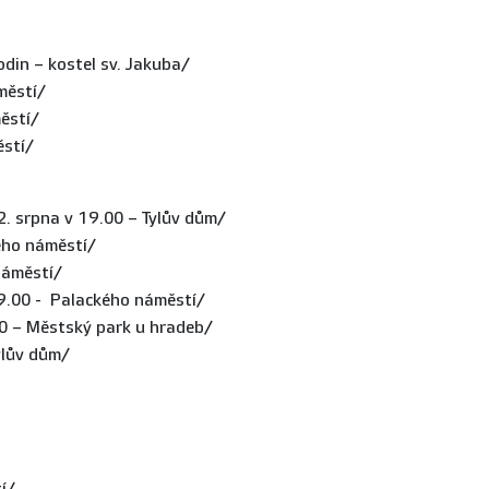
in – kostel sv. Jakuba/
městí/
ěstí/
ěstí/
. srpna v 19.00 – Tylův dům/
ého náměstí/
náměstí/
 9.00 - Palackého náměstí/
0 – Městský park u hradeb/
ylův dům/