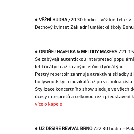
•
VĚŽNÍ HUDBA
/20.30 hodin – věž kostela sv.
Dechový kvintet Základní umělecké školy Bohu
•
ONDŘEJ HAVELKA & MELODY MAKERS
/21.15 
Se zabývají autentickou interpretací populár
let třicátých až k raným letům čtyřicátým.
Pestrý repertoir zahrnuje atraktivní skladby 
hollywoodských muzikálů až po vrcholná čísla
Stylizace koncertního show sleduje ve všech d
účesy interpretů a celkovou režií představení 
více o kapele
•
U2 DESIRE REVIVAL BRNO
/22.30 hodin – Pa