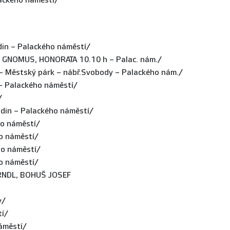
ackého náměstí/
in – Palackého náměstí/
 GNOMUS, HONORATA 10.10 h – Palac. nám./
 Městský párk – nábř.Svobody – Palackého nám./
– Palackého náměstí/
/
din – Palackého náměstí/
o náměstí/
o náměstí/
o náměstí/
o náměstí/
ERNDL, BOHUŠ JOSEF
y/
tí/
áměstí/