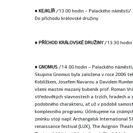
•
KEJKLÍŘ
/13.00 hodin – Palackého náměstí/
Do příchodu královské družiny.
•
PŘÍCHOD KRÁLOVSKÉ DRUŽINY
/13.30 hodin
•
GNOMUS
/14.00 hodin – Palackého náměstí
Skupina Gnomus byla založena v roce 2006 te
Koblížkem, Josefem Navarou a Davidem Rumlem. 
všemi mastmi mazaný bubeník prof. Roman Vrá
středověkých slavnostech a trzích, hradech a z
podobného charakteru, ať už v podobě samost
komplexního programu. Účinkujeme na známých 
zmínku stojí např. Archangelsk International S
renaissance festival (LUX), The Avignon Theatre