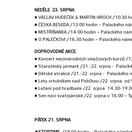
NEDĚLE 23. SRPNA
• VÁCLAV HUDEČEK & MARTIN HROCH /10.30 hod
• ČESKA BESEDA /13.00 hodin – Palackého ná
• MISTŘÍŇANKA /14.00 hodin – Palackého nám
• O PALEČKOVI /16.30 hodin – Palackého nám
DOPROVODNÉ AKCE:
• Koncert mezinárodních smyčcových kurzů /12
• Staročeský jarmark /21.-22. srpna - Palack
• Dětské atrakce /21.-22. srpna - Palackého 
• Lety vrtulníkem nad Poličkou /22. srpna od
• Ležení pod hradbami /22. srpna 14.30-19.0
• Sen noci svatojánské /22. srpna v 16.00 – T
PÁTEK 21. SRPNA