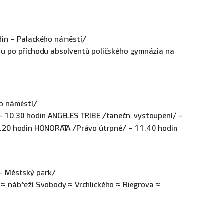
din – Palackého náměstí/
alu po příchodu absolventů poličského gymnázia na
o náměstí/
 – 10.30 hodin ANGELES TRIBE /taneční vystoupení/ –
.20 hodin HONORATA /Právo útrpné/ – 11.40 hodin
– Městský park/
≈ nábřeží Svobody ≈ Vrchlického ≈ Riegrova ≈