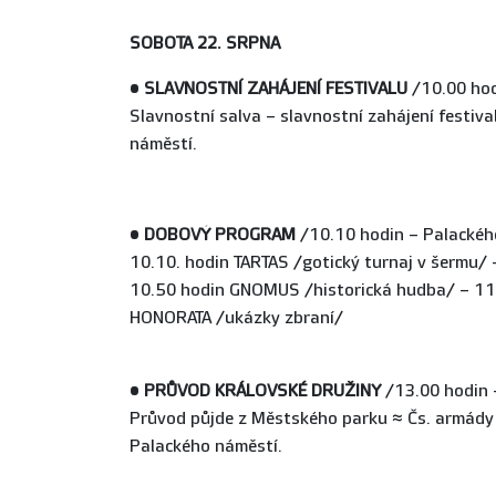
SOBOTA 22. SRPNA
•
SLAVNOSTNÍ ZAHÁJENÍ FESTIVALU
/10.00 ho
Slavnostní salva – slavnostní zahájení festiv
náměstí.
•
DOBOVÝ PROGRAM
/10.10 hodin – Palackéh
10.10. hodin TARTAS /gotický turnaj v šermu/
10.50 hodin GNOMUS /historická hudba/ – 11
HONORATA /ukázky zbraní/
•
PRŮVOD KRÁLOVSKÉ DRUŽINY
/13.00 hodin 
Průvod půjde z Městského parku ≈ Čs. armády 
Palackého náměstí.