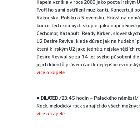
Kapela vznikla v roce 2000 jako pocta irským U2
Tvoří ho samí ostřílení muzikanti. Koncertují p
Rakousku, Polsku a Slovensku. Hrává na domác
koncertech známých skupin, jako např.německý
Čechomor, Katapult, Ready Kirken, slovenskýc
U2 Desire Revival klade důraz jak na hudební p
která k irským U2 jako jedné z nejslavnějších 
Desire Revival se za 14 let svého působení dl
jejich klientů právem řadí k nejlepším evropsk
více o kapele
•
DILATED
/23.45 hodin – Palackého náměstí/
Rock, melodický rock sahající do všech možnýc
více o kapele