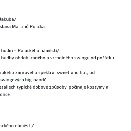
 Jakuba/
slava Martinů Polička.
hodin – Palackého náměstí/
ní hudby období raného a vrcholného swingu od počátku
širokého žánrového spektra, sweet and hot, od
 swingových big-bandů.
etailech typické dobové způsoby, počínaje kostýmy a
konče.
lackého náměstí/