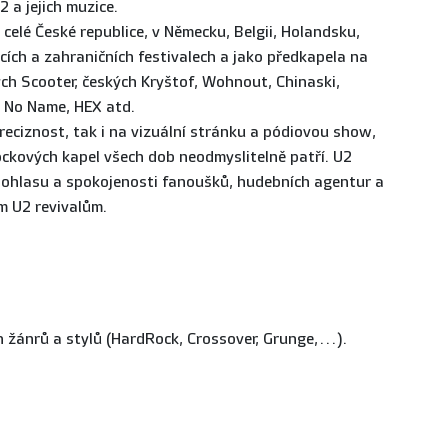
 a jejich muzice.
o celé České republice, v Německu, Belgii, Holandsku,
ích a zahraničních festivalech a jako předkapela na
ch Scooter, českých Kryštof, Wohnout, Chinaski,
h No Name, HEX atd.
reciznost, tak i na vizuální stránku a pódiovou show,
rockových kapel všech dob neodmyslitelně patří. U2
e ohlasu a spokojenosti fanoušků, hudebních agentur a
ým U2 revivalům.
h žánrů a stylů (HardRock, Crossover, Grunge,…).