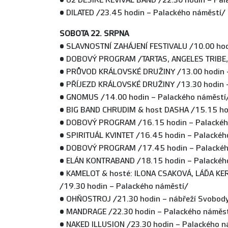
• U2 DESIRE REVIVAL BAND /22.30 hodin – Pal
• DILATED /23.45 hodin – Palackého náměstí/
SOBOTA 22. SRPNA
• SLAVNOSTNÍ ZAHÁJENÍ FESTIVALU /10.00 hod
• DOBOVÝ PROGRAM /TARTAS, ANGELES TRIBE,
• PRŮVOD KRÁLOVSKÉ DRUŽINY /13.00 hodin –
• PŘÍJEZD KRÁLOVSKÉ DRUŽINY /13.30 hodin 
• GNOMUS /14.00 hodin – Palackého náměstí
• BIG BAND CHRUDIM & host DASHA /15.15 ho
• DOBOVÝ PROGRAM /16.15 hodin – Palackéh
• SPIRITUÁL KVINTET /16.45 hodin – Palackéh
• DOBOVÝ PROGRAM /17.45 hodin – Palackéh
• ELÁN KONTRABAND /18.15 hodin – Palackéh
• KAMELOT & hosté: ILONA CSAKOVÁ, LÁĎA K
/19.30 hodin – Palackého náměstí/
• OHŇOSTROJ /21.30 hodin – nábřeží Svobod
• MANDRAGE /22.30 hodin – Palackého náměs
• NAKED ILLUSION /23.30 hodin – Palackého n