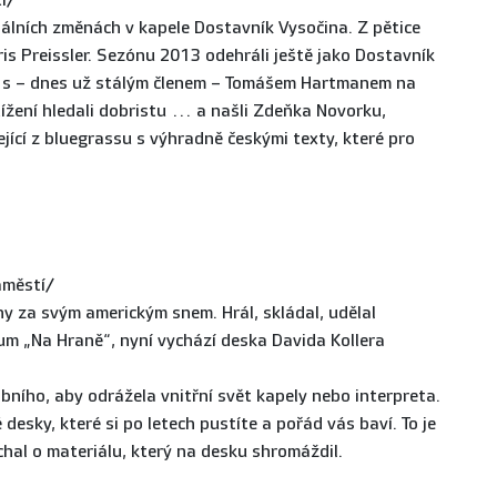
í/
álních změnách v kapele Dostavník Vysočina. Z pětice
ris Preissler. Sezónu 2013 odehráli ještě jako Dostavník
a s – dnes už stálým členem – Tomášem Hartmanem na
ížení hledali dobristu … a našli Zdeňka Novorku,
ící z bluegrassu s výhradně českými texty, které pro
áměstí/
hy za svým americkým snem. Hrál, skládal, udělal
bum „Na Hraně“, nyní vychází deska Davida Kollera
obního, aby odrážela vnitřní svět kapely nebo interpreta.
esky, které si po letech pustíte a pořád vás baví. To je
ichal o materiálu, který na desku shromáždil.