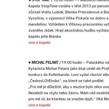
•
STOPTIME
/18.00 hodin – Palackého náměst
Kapela StopTime vznikla v létě 2013 po person
zůstali Vráťa Ludvík, Blanka Preisslerová a Bo
Vysočina, s výpomocí Vítka Piskače na dobro 
mandolínu. Vzhledem k Vítkovu pracovnímu vyt
zvaného Ježek. Hrají akustickou hudbu vycházej
kapelu píše Blanka.
více o kapele
•
MICHAL PELANT
/19.00 hodin – Palackého n
Kytarista Michal Pelant jako kluk utekl do Pra
konkurz do Kollerbandu. Loni vydal vlastní al
„ČeskosLOVEnsko“, na které se také podílel.
„Pro mě je důležité, aby v muzice bylo něco os
Nezáleží na stylu nebo žánru. Mám rád osobité d
pro mě cíl, ke kterému se snažím dojít,“ říká M
více o kapele