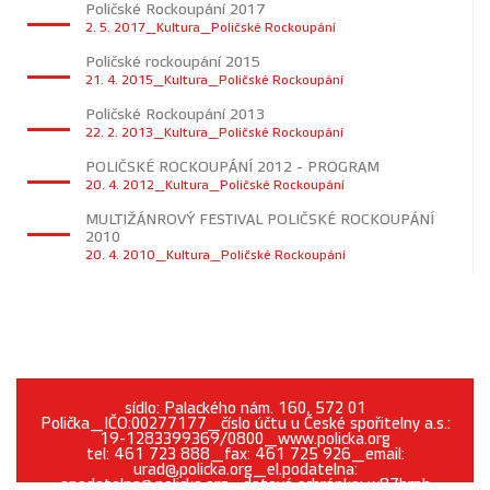
Poličské Rockoupání 2017
2. 5. 2017_Kultura_Poličské Rockoupání
Poličské rockoupání 2015
21. 4. 2015_Kultura_Poličské Rockoupání
Poličské Rockoupání 2013
22. 2. 2013_Kultura_Poličské Rockoupání
POLIČSKÉ ROCKOUPÁNÍ 2012 - PROGRAM
20. 4. 2012_Kultura_Poličské Rockoupání
MULTIŽÁNROVÝ FESTIVAL POLIČSKÉ ROCKOUPÁNÍ
2010
20. 4. 2010_Kultura_Poličské Rockoupání
sídlo: Palackého nám. 160, 572 01
Polička_IČO:00277177_číslo účtu u České spořitelny a.s.:
19-1283399369/0800_www.policka.org
tel: 461 723 888_fax: 461 725 926_email:
urad@policka.org_el.podatelna:
epodatelna@policka.org_datová schránka: w87brph