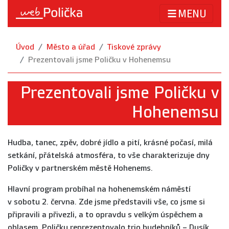
MENU
Úvod
Město a úřad
Tiskové zprávy
Prezentovali jsme Poličku v Hohenemsu
Prezentovali jsme Poličku v
Hohenemsu
Hudba, tanec, zpěv, dobré jídlo a pití, krásné počasí, milá
setkání, přátelská atmosféra, to vše charakterizuje dny
Poličky v partnerském městě Hohenems.
Hlavní program probíhal na hohenemském náměstí
v sobotu 2. června. Zde jsme představili vše, co jsme si
připravili a přivezli, a to opravdu s velkým úspěchem a
ohlasem. Poličku reprezentovalo trio hudebníků – Dusík,