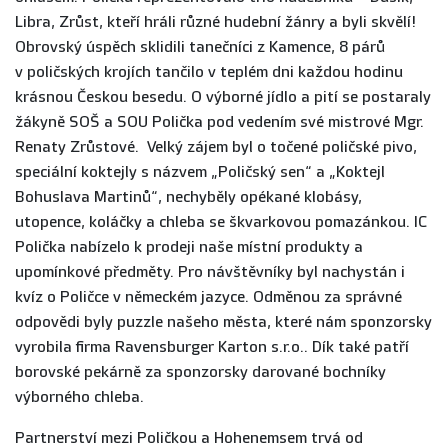
Libra, Zrůst, kteří hráli různé hudební žánry a byli skvělí!
Obrovský úspěch sklidili tanečníci z Kamence, 8 párů
v poličských krojích tančilo v teplém dni každou hodinu
krásnou Českou besedu. O výborné jídlo a pití se postaraly
žákyně SOŠ a SOU Polička pod vedením své mistrové Mgr.
Renaty Zrůstové. Velký zájem byl o točené poličské pivo,
speciální koktejly s názvem „Poličský sen“ a „Koktejl
Bohuslava Martinů“, nechyběly opékané klobásy,
utopence, koláčky a chleba se škvarkovou pomazánkou. IC
Polička nabízelo k prodeji naše místní produkty a
upomínkové předměty. Pro návštěvníky byl nachystán i
kvíz o Poličce v německém jazyce. Odměnou za správné
odpovědi byly puzzle našeho města, které nám sponzorsky
vyrobila firma Ravensburger Karton s.r.o.. Dík také patří
borovské pekárně za sponzorsky darované bochníky
výborného chleba.
Partnerství mezi Poličkou a Hohenemsem trvá od