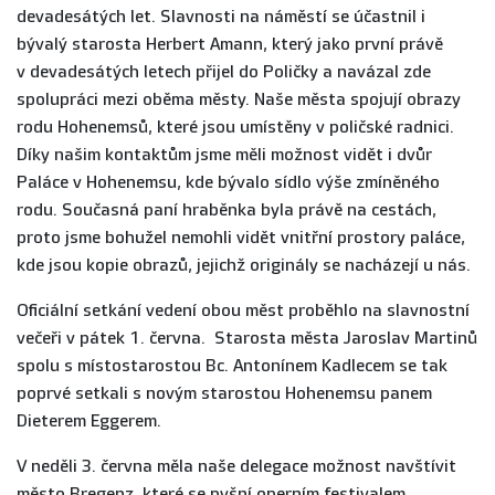
devadesátých let. Slavnosti na náměstí se účastnil i
bývalý starosta Herbert Amann, který jako první právě
v devadesátých letech přijel do Poličky a navázal zde
spolupráci mezi oběma městy. Naše města spojují obrazy
rodu Hohenemsů, které jsou umístěny v poličské radnici.
Díky našim kontaktům jsme měli možnost vidět i dvůr
Paláce v Hohenemsu, kde bývalo sídlo výše zmíněného
rodu. Současná paní hraběnka byla právě na cestách,
proto jsme bohužel nemohli vidět vnitřní prostory paláce,
kde jsou kopie obrazů, jejichž originály se nacházejí u nás.
Oficiální setkání vedení obou měst proběhlo na slavnostní
večeři v pátek 1. června. Starosta města Jaroslav Martinů
spolu s místostarostou Bc. Antonínem Kadlecem se tak
poprvé setkali s novým starostou Hohenemsu panem
Dieterem Eggerem.
V neděli 3. června měla naše delegace možnost navštívit
město Bregenz, které se pyšní operním festivalem