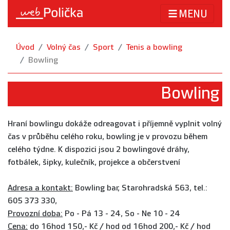
MENU
Úvod
Volný čas
Sport
Tenis a bowling
Bowling
Bowling
Hraní bowlingu dokáže odreagovat i příjemně vyplnit volný
čas v průběhu celého roku, bowling je v provozu během
celého týdne. K dispozici jsou 2 bowlingové dráhy,
fotbálek, šipky, kulečník, projekce a občerstvení
Adresa a kontakt:
Bowling bar, Starohradská 563, tel.:
605 373 330,
Provozní doba:
Po - Pá 13 - 24, So - Ne 10 - 24
Cena:
do 16hod 150,- Kč / hod od 16hod 200,- Kč / hod