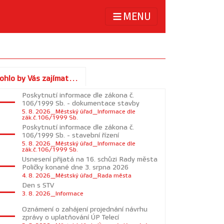
MENU
ohlo by Vás zajímat...
Poskytnutí informace dle zákona č.
106/1999 Sb. - dokumentace stavby
5. 8. 2026_Městský úřad_Informace dle
zák.č.106/1999 Sb.
Poskytnutí informace dle zákona č.
106/1999 Sb. - stavební řízení
5. 8. 2026_Městský úřad_Informace dle
zák.č.106/1999 Sb.
Usnesení přijatá na 16. schůzi Rady města
Poličky konané dne 3. srpna 2026
4. 8. 2026_Městský úřad_Rada města
Den s STV
3. 8. 2026_Informace
Oznámení o zahájení projednání návrhu
zprávy o uplatňování ÚP Telecí