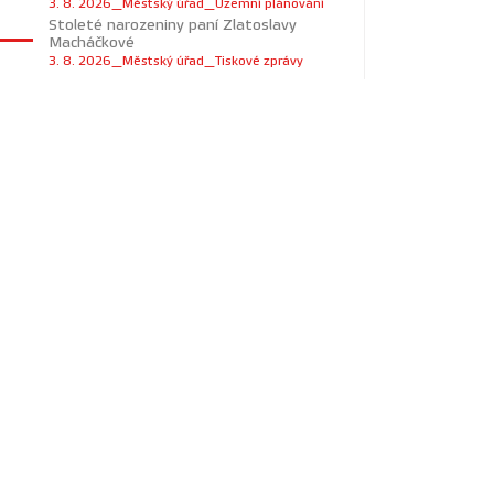
3. 8. 2026_Městský úřad_Územní plánování
Stoleté narozeniny paní Zlatoslavy
Macháčkové
3. 8. 2026_Městský úřad_Tiskové zprávy