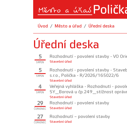
Úvod
Město a úřad
Úřední deska
Úřední deska
5
Rozhodnutí - povolení stavby - VO Or
Stavební úřad
SRPEN
5
Rozhodnutí - povolení stavby - Stave
s.r.o., Polička - R/2026/165022/6
SRPEN
Stavební úřad
4
Veřejná vyhláška - Rozhodnutí - povole
SY_Borová u čp.249_stížnost oprá
SRPEN
Stavební úřad
29
Rozhodnutí - povolení stavby
Stavební úřad
ČERVENEC
27
Rozhodnutí – povolení stavby
Stavební úřad
ČERVENEC