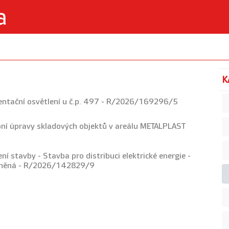
K
ientační osvětlení u č.p. 497 - R/2026/169296/5
bní úpravy skladových objektů v areálu METALPLAST
ní stavby - Stavba pro distribuci elektrické energie -
vněná - R/2026/142829/9