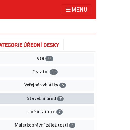
MENU
ATEGORIE ÚŘEDNÍ DESKY
Vše
33
Ostatní
11
Veřejné vyhlášky
5
Stavební úřad
7
Jiné instituce
7
Majetkoprávní záležitosti
3