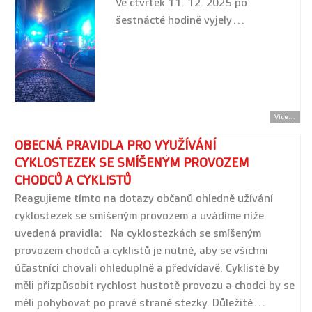
Ve čtvrtek 11. 12. 2025 po
šestnácté hodině vyjely…
Více...
OBECNÁ PRAVIDLA PRO VYUŽÍVÁNÍ
CYKLOSTEZEK SE SMÍŠENÝM PROVOZEM
CHODCŮ A CYKLISTŮ
Reagujieme tímto na dotazy občanů ohledně užívání
cyklostezek se smíšeným provozem a uvádíme níže
uvedená pravidla: Na cyklostezkách se smíšeným
provozem chodců a cyklistů je nutné, aby se všichni
účastníci chovali ohleduplně a předvídavě. Cyklisté by
měli přizpůsobit rychlost hustotě provozu a chodci by se
měli pohybovat po pravé straně stezky. Důležité…