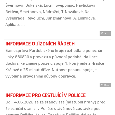
Švermova, Dukelská, Luční, Svépomoc, Havlíčkova,
Betlém, Smetanova, Nádražní, T. Novákové, Na
Vyšehradě, Revoluční, Jungmannova, A. Lidmilové.
Aplikace…
Více...
INFORMACE O JÍZDNÍCH ŘÁDECH
Samospráva Pardubického kraje rozhodla o ponechání
linky 680830 v provozu v původní podobě. Na lince
dochází ke změně pouze u spoje 4, který jede z Hradce
Králové o 35 minut dříve. Nutnost posunu spoje je
vyvolána provozními důvody dopravce.
Více...
INFORMACE PRO CESTUJÍCÍ V POLIČCE
Od 14.06.2026 se ze stanoviště (nástupní hrany) před
železniční stanicí v Poličce stává nová zastávka pod