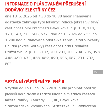
INFORMACE O PLÁNOVANÉM PŘERUŠENÍ
DODÁVKY ELEKTŘINY ČEZ
dne 18. 6. 2026 od 7:30 do 16:30 hodin Plánovaná
odstávka zahrnuje tyto lokality: Polička (okres Svitavy)
část obce Dolní Předměstí Heydukova: č. p. 118, 119,
120, 149, 273, 566, 577 dne 22. 6. 2026 od 7:15 do
16:00 hodin Plánovaná odstávka zahrnuje tyto lokality:
Polička (okres Svitavy) část obce Horní Předměstí
Družstevní: č. p. 131-137, 200, 201, 203, 204, 205, 398,
448, 450, 471, 488, 489, 490, 656, 687, 731, 732,
803,…
Více...
SEZÓNNÍ OŠETŘENÍ ZELENĚ II
V týdnu od 15.6. do 19.6.2026 bude probíhat postřik
plevelů herbicidem v těchto ulicích a místních částech
města Poličky: Zahrady I., II., III., Heydukova,
Starohradská, Vrchlického, Střítežská, P. Jilemnického,