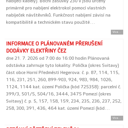
nabíjecí kabely). Boční zásuvky 230 V jsou určeny
primárně pro nabíjení elektrokol pomocí vlastních
nabíječek návštěvníků. Funkčnost nabíjení závisí na
kompatibilitě a technickém stavu použité…
Více...
INFORMACE O PLÁNOVANÉM PŘERUŠENÍ
DODÁVKY ELEKTŘINY ČEZ
dne 21. 7. 2026 od 7:00 do 16:00 hodin Plánovaná
odstávka zahrnuje tyto lokality: Polička (okres Svitavy)
část obce Horní Předměstí Hegerova: č. p. 87, 114, 115,
116, 231, 251, 260, 899-903, 924, 983, 984, 1026,
1124, 1144 kat. území Polička (kód 725358): parcelní č.
399/3, 501/5, 504/16, 3444, 3475 Pomezí (okres
Svitavy) č. p. 5, 157, 158, 159, 234, 235, 236, 237, 252,
258, 300, 391, 436, 464 kat. území Pomezí (kód…
Více...