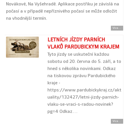
Novákové, Na Vyšehradě. Aplikace postřiku je závislá na
počasí a v případě nepříznivého počasí se může odložit
na vhodnější termín.
Více...
LETNÍCH JÍZDY PARNÍCH
VLAKŮ PARDUBICKÝM KRAJEM
Tyto jízdy se uskuteční každou
sobotu od 20. června do 5. září, a to
hned s několika novinkami. Odkaz
na tiskovou zprávu Pardubického
kraje -
https://www.pardubickykraj.cz/akt
uality/132427/letni-jizdy-parnich-
vlaku-se-vraci-s-radou-novinek?
pg=4 Odkaz…
Více...