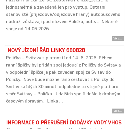
názvem Polička,,žel.st. Zastávka Polička,,žel.st. je
jednosměrná a zavedená jen pro výstup. Ostatní
stanoviště (příjezdové/odjezdové hrany) autobusového
nádraží zůstávají pod názvem Polička,,aut.st. Některé
spoje od 14.06.2026…
Více...
NOVÝ JÍZDNÍ ŘÁD LINKY 680828
Polička – Svitavy s platností od 14. 6. 2026. Během
ranní špičky byl přidán spoj jedoucí z Poličky do Svitav a
v odpolední špičce je pak zaveden spoj ze Svitav do
Poličky. Nově bude možné ráno cestovat z Poličky do
Svitav každých 30 minut, odpoledne to stejné platí pro
směr Svitavy – Polička. U dalších spojů došlo k drobným
časovým úpravám. Linka…
Více...
INFORMACE O PŘERUŠENÍ DODÁVKY VODY VHOS