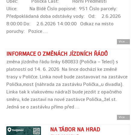
Obec: Polička Část: Horní Předměstí
Ulice: Na Bídě Číslo popisné: 951 Číslo parcely:
Předpokládaná doba odstávky vody: Od: 2.6.2026
8:00:00 Do: 2.6.2026 14:00:00 Odkaz na místo
poruchy: Pozice…
Více...
INFORMACE O ZMĚNÁCH JÍZDNÍCH ŘÁDŮ
změna jízdního řádu linky 680833 (Polička – Telecí) s
platností od 14. 6. 2026 Na lince dochází ke změně
trasy v Poličce. Linka nově bude zastavovat na zastávce
Polička,most (náhrada za zastávku Polička,,u divadla).
Linka tak k vlakovému nádraží bude jezdit z opačného
směru, kde zastaví na nové zastávce Polička,,žel.st.
Jedná se o zastávku přímo před…
Více...
NA TÁBOR NA HRAD