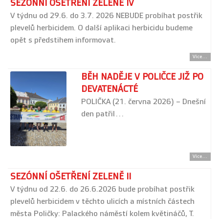
SEZÓNNÍ OŠETŘENÍ ZELENĚ IV
V týdnu od 29.6. do 3.7. 2026 NEBUDE probíhat postřik
plevelů herbicidem. O další aplikaci herbicidu budeme
opět s předstihem informovat.
Více...
BĚH NADĚJE V POLIČCE JIŽ PO
DEVATENÁCTÉ
POLIČKA (21. června 2026) – Dnešní
den patřil…
Více...
SEZÓNNÍ OŠETŘENÍ ZELENĚ II
V týdnu od 22.6. do 26.6.2026 bude probíhat postřik
plevelů herbicidem v těchto ulicích a místních částech
města Poličky: Palackého náměstí kolem květináčů, T.