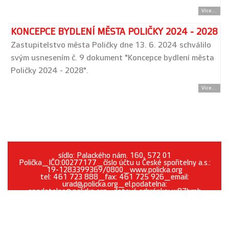
Více...
KONCEPCE BYDLENÍ MĚSTA POLIČKY 2024 - 2028
Zastupitelstvo města Poličky dne 13. 6. 2024 schválilo
svým usnesením č. 9 dokument "Koncepce bydlení města
Poličky 2024 - 2028".
Více...
sídlo: Palackého nám. 160, 572 01
Polička_IČO:00277177_číslo účtu u České spořitelny a.s.:
19-1283399369/0800_www.policka.org
tel: 461 723 888_fax: 461 725 926_email:
urad@policka.org_el.podatelna:
epodatelna@policka.org_datová schránka: w87brph
Prohlášení o přístupnosti
O webu
Kontakt
Cookies
GDPR