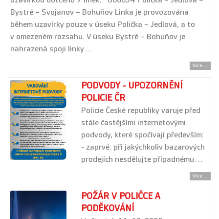
uzavírkou dotčeno 7 linek: 680834 Polička – Jedlová –
Bystré – Svojanov – Bohuňov Linka je provozována
během uzavírky pouze v úseku Polička – Jedlová, a to
v omezeném rozsahu. V úseku Bystré – Bohuňov je
nahrazená spoji linky…
Více...
PODVODY - UPOZORNĚNÍ
POLICIE ČR
Policie České republiky varuje před
stále častějšími internetovými
podvody, které spočívají především:
- zaprvé: při jakýchkoliv bazarových
prodejích nesdělujte případnému…
Více...
POŽÁR V POLIČCE A
PODĚKOVÁNÍ