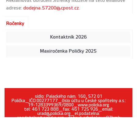
Reklamovat doručení Jitřenky můžete na této emailové
adrese:
dodejna.57200@cpost.cz
.
Ročenky
Kontaktník 2026
Maxiročenka Poličky 2025
sídlo: Palackého nám. 160, 572 01
Polička_IČO:00277177_číslo účtu u České spořitelny a.s.:
19-1283399369/0800_www.policka.org
tel: 461 723 888_fax: 461 725 926_email:
urad@policka.org_el.podatelna:
epodatelna@policka.org_datová schránka: w87brph
Prohlášení o přístupnosti
O webu
Kontakt
Cookies
GDPR