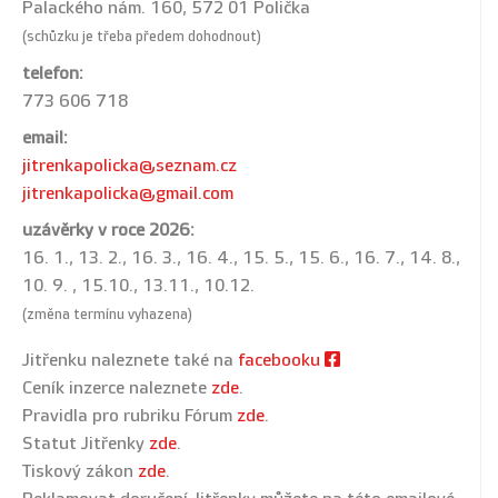
Palackého nám. 160, 572 01 Polička
(schůzku je třeba předem dohodnout)
telefon:
773 606 718
email:
jitrenkapolicka@seznam.cz
jitrenkapolicka@gmail.com
uzávěrky v roce 2026:
16. 1., 13. 2., 16. 3., 16. 4., 15. 5., 15. 6., 16. 7., 14. 8.,
10. 9. , 15.10., 13.11., 10.12.
(změna termínu vyhazena)
Jitřenku naleznete také na
facebooku
Ceník inzerce naleznete
zde
.
Pravidla pro rubriku Fórum
zde
.
Statut Jitřenky
zde
.
Tiskový zákon
zde
.