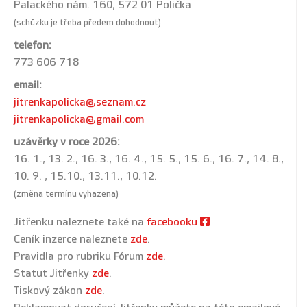
Palackého nám. 160, 572 01 Polička
(schůzku je třeba předem dohodnout)
telefon:
773 606 718
email:
jitrenkapolicka@seznam.cz
jitrenkapolicka@gmail.com
uzávěrky v roce 2026:
16. 1., 13. 2., 16. 3., 16. 4., 15. 5., 15. 6., 16. 7., 14. 8.,
10. 9. , 15.10., 13.11., 10.12.
(změna termínu vyhazena)
Jitřenku naleznete také na
facebooku
Ceník inzerce naleznete
zde
.
Pravidla pro rubriku Fórum
zde
.
Statut Jitřenky
zde
.
Tiskový zákon
zde
.