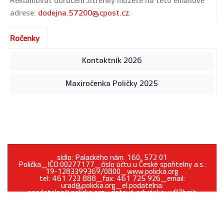
Reklamovat doručení Jitřenky můžete na této emailové
adrese:
dodejna.57200@cpost.cz
.
Ročenky
Kontaktník 2026
Maxiročenka Poličky 2025
sídlo: Palackého nám. 160, 572 01
Polička_IČO:00277177_číslo účtu u České spořitelny a.s.:
19-1283399369/0800_www.policka.org
tel: 461 723 888_fax: 461 725 926_email:
urad@policka.org_el.podatelna:
epodatelna@policka.org_datová schránka: w87brph
Prohlášení o přístupnosti
O webu
Kontakt
Cookies
GDPR