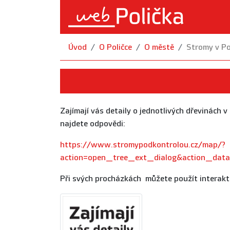
Úvod
O Poličce
O městě
Stromy v Po
Zajímají vás detaily o jednotlivých dřevinách v
najdete odpovědi:
https://www.stromypodkontrolou.cz/map/?
action=open_tree_ext_dialog&actio
Při svých procházkách můžete použít interakti