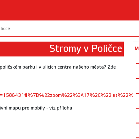
ličce
Stromy v Poličce
M
 poličském parku i v ulicích centra našeho města? Zde
n_data=1586431#%7B%22zoom%22%3A17%2C%22lat%22%
vní mapu pro mobily - viz příloha