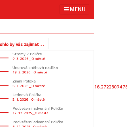
MENU
ohlo by Vás zajímat...
Stromy v Poličce
9. 3. 2026_O městě
Únorová sněhová nadílka
19. 2. 2026_O městě
Zimní Polička
6. 1. 2026_O městě
3A49.717182075026855%2C%22lng%22%3A16.27228094
Lednová Polička
5. 1. 2026_O městě
Podvečerní adventní Polička
12. 12. 2025_O městě
Podvečerní adventní Polička
8. 12. 2025_O městě