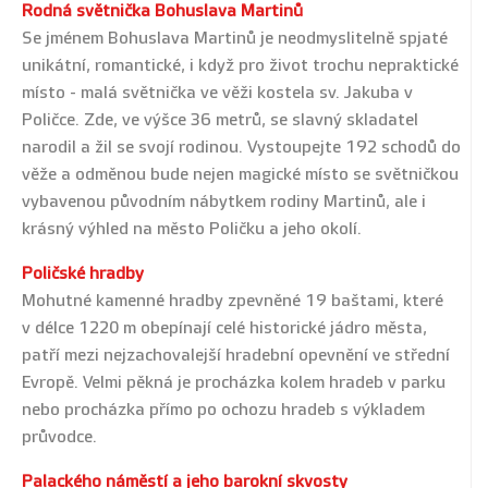
Rodná světnička Bohuslava Martinů
Se jménem Bohuslava Martinů je neodmyslitelně spjaté
unikátní, romantické, i když pro život trochu nepraktické
místo - malá světnička ve věži kostela sv. Jakuba v
Poličce. Zde, ve výšce 36 metrů, se slavný skladatel
narodil a žil se svojí rodinou. Vystoupejte 192 schodů do
věže a odměnou bude nejen magické místo se světničkou
vybavenou původním nábytkem rodiny Martinů, ale i
krásný výhled na město Poličku a jeho okolí.
Poličské hradby
Mohutné kamenné hradby zpevněné 19 baštami, které
v délce 1220 m obepínají celé historické jádro města,
patří mezi nejzachovalejší hradební opevnění ve střední
Evropě. Velmi pěkná je procházka kolem hradeb v parku
nebo procházka přímo po ochozu hradeb s výkladem
průvodce.
Palackého náměstí a jeho barokní skvosty