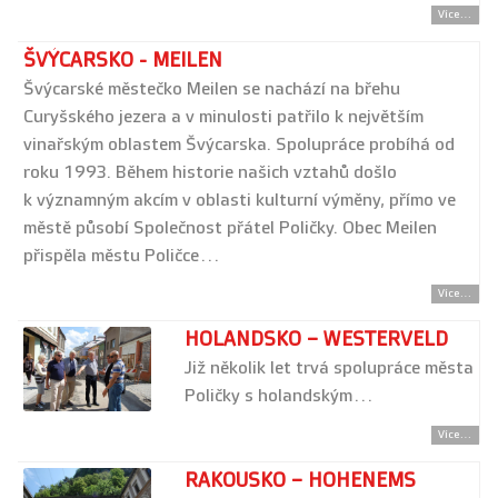
Více...
ŠVÝCARSKO - MEILEN
Švýcarské městečko Meilen se nachází na břehu
Curyšského jezera a v minulosti patřilo k největším
vinařským oblastem Švýcarska. Spolupráce probíhá od
roku 1993. Během historie našich vztahů došlo
k významným akcím v oblasti kulturní výměny, přímo ve
městě působí Společnost přátel Poličky. Obec Meilen
přispěla městu Poličce…
Více...
HOLANDSKO – WESTERVELD
Již několik let trvá spolupráce města
Poličky s holandským…
Více...
RAKOUSKO – HOHENEMS