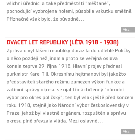
všichni úředníci a také předměstští “měšťané”,
pochodující vyzbrojena holemi, působila vskutku směšně.
Příznačné však bylo, že původně…
Více...
DVACET LET REPUBLIKY (LÉTA 1918 - 1938)
Zpráva o vyhlášení republiky dorazila do odlehlé Poličky
o něco později než jinam a proto se veřejná oslava
konala teprve 29. října 1918. Hlavní projev přednesl
purkmistr Karel Till. Okresnímu hejtmanovi byl jakožto
představiteli starého režimu zamezen výkon funkce a
zatímní správy okresu se ujal třináctičlenný “národní
výbor pro okres poličský”; ten byl však ještě před koncem
roku 1918, stejně jako Národní výbor československý v
Praze, jehož byl vlastně orgánem, rozpuštěn a správu
okresu plně převzala vláda. Mezi oslavné…
Více...