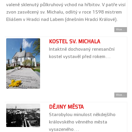
valeně sklenutý půlkruhový vchod na hřbitov. V patře visí
zvon zasvěcený sv. Michalu, odlitý v roce 1598 mistrem
Eliášem v Hradci nad Labem (dnešním Hradci Králové).
Více...
KOSTEL SV. MICHALA
Intaktně dochovaný renesanční
kostel vystavěl před rokem…
Více...
DĚJINY MĚSTA
Starobylou minulost někdejšího
královského věnného města
vysazeného…