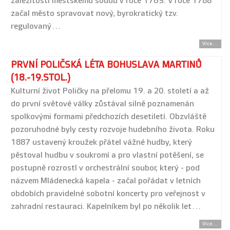
záležitostí městskému soudu v roce 1765. V roce 1788
začal město spravovat nový, byrokratický tzv.
regulovaný…
Více...
PRVNÍ POLIČSKÁ LÉTA BOHUSLAVA MARTINŮ
(18.-19.STOL.)
Kulturní život Poličky na přelomu 19. a 20. století a až
do první světové války zůstával silně poznamenán
spolkovými formami předchozích desetiletí. Obzvláště
pozoruhodné byly cesty rozvoje hudebního života. Roku
1887 ustavený kroužek přátel vážné hudby, který
pěstoval hudbu v soukromí a pro vlastní potěšení, se
postupně rozrostl v orchestrální soubor, který - pod
názvem Mládenecká kapela - začal pořádat v letních
obdobích pravidelné sobotní koncerty pro veřejnost v
zahradní restauraci. Kapelníkem byl po několik let…
Více...