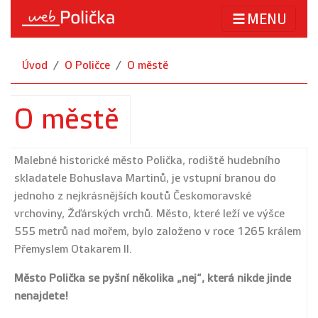
MENU
Úvod
O Poličce
O městě
O městě
Malebné historické město Polička, rodiště hudebního
skladatele Bohuslava Martinů, je vstupní branou do
jednoho z nejkrásnějších koutů Českomoravské
vrchoviny, Žďárských vrchů. Město, které leží ve výšce
555 metrů nad mořem, bylo založeno v roce 1265 králem
Přemyslem Otakarem II.
Město Polička se pyšní několika „nej“, která nikde jinde
nenajdete!