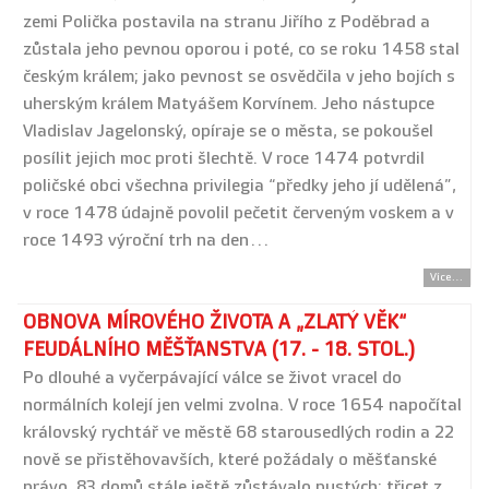
zemi Polička postavila na stranu Jiřího z Poděbrad a
zůstala jeho pevnou oporou i poté, co se roku 1458 stal
českým králem; jako pevnost se osvědčila v jeho bojích s
uherským králem Matyášem Korvínem. Jeho nástupce
Vladislav Jagelonský, opíraje se o města, se pokoušel
posílit jejich moc proti šlechtě. V roce 1474 potvrdil
poličské obci všechna privilegia “předky jeho jí udělená”,
v roce 1478 údajně povolil pečetit červeným voskem a v
roce 1493 výroční trh na den…
Více...
OBNOVA MÍROVÉHO ŽIVOTA A „ZLATÝ VĚK“
FEUDÁLNÍHO MĚŠŤANSTVA (17. - 18. STOL.)
Po dlouhé a vyčerpávající válce se život vracel do
normálních kolejí jen velmi zvolna. V roce 1654 napočítal
královský rychtář ve městě 68 starousedlých rodin a 22
nově se přistěhovavších, které požádaly o měšťanské
právo. 83 domů stále ještě zůstávalo pustých; třicet z