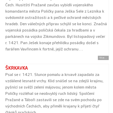
Čech. Husitští Pražané zavčas vybídli vojenského
komandanta města Poličky pana Ješka Sele z Lezníka k
svědomité ostražitosti a k pečlivé ochraně městských
hradeb. Den válečných příprav schýlil se ke konci. Značná
vojenská posádka poličská čekala za hradbami a v
parkánech na vojsko Zikmundovo. Byl listopadový večer
r. 1421. Pan Ješek konaje přehlídku posádky došel s
farářem Vavřincem k fortně, jejíž ochranu…
Více...
ŠKRKAVKA
Psal se r. 1421. Slunce pomalu a krvavě zapadalo za
vzdálené lesnaté vrchy. Klid snášel se na zdejší krajinu,
pyšnící se svěží zelení májovou; jenom kolem města
Poličky rozléhal se neobvyklý ruch lidský. Spolčení
Pražané a Táboři zastavili se zde na svém pochodu po
východních Čechách, aby přiměli krajany k přijetí čtyř
článků pražských.…