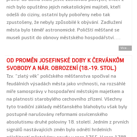
nich bylo opuštěno jejich nekatolickými majiteli, kteří
odešli do ciziny, ostatní byly pobořeny nebo tak
zpustošeny, že nebyly způsobilé k obývání. Zadlužení
města bylo téměř astronomické. Poličští měšťané se
museli pustit do obnovy městského hospodářství.…
Více...
OD PROMĚN JOSEFINSKÉ DOBY K ČERVÁNKŮM
SVOBODY A NÁR. OBROZENÍ (18.-19. STOL.)
Tzv. “zlatý věk” poličského měšťanstva spočíval na
feudálních výsadách města jako vrchnosti, na rozsáhlé
míře samosprávy v hospodaření městským majetkem a
na platnosti starobylého cechovního zřízení. Všechny
tyto tradiční základy měšťanského blahobytu však byly
postupně narušovány reformami osvícenského
absolutismu druhé poloviny 18. století. Jedním z prvních
signálů nastávajících změn bylo odnětí hrdelních