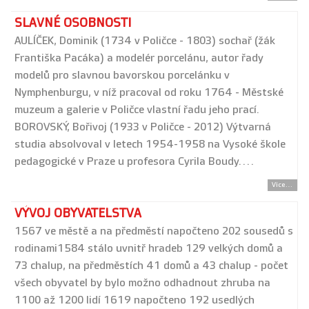
SLAVNÉ OSOBNOSTI
AULÍČEK, Dominik (1734 v Poličce - 1803) sochař (žák
Františka Pacáka) a modelér porcelánu, autor řady
modelů pro slavnou bavorskou porcelánku v
Nymphenburgu, v níž pracoval od roku 1764 - Městské
muzeum a galerie v Poličce vlastní řadu jeho prací.
BOROVSKÝ, Bořivoj (1933 v Poličce - 2012) Výtvarná
studia absolvoval v letech 1954-1958 na Vysoké škole
pedagogické v Praze u profesora Cyrila Boudy.…
Více...
VÝVOJ OBYVATELSTVA
1567 ve městě a na předměstí napočteno 202 sousedů s
rodinami1584 stálo uvnitř hradeb 129 velkých domů a
73 chalup, na předměstích 41 domů a 43 chalup - počet
všech obyvatel by bylo možno odhadnout zhruba na
1100 až 1200 lidí 1619 napočteno 192 usedlých