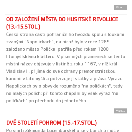
Více...
OD ZALOŽENÍ MĚSTA DO HUSITSKÉ REVOLUCE
(13.-15.STOL.)
Česká strana části pohraničního hvozdu spolu s loukami
zvanými “Napolickach”, na nichž bylo v roce 1265
založeno město Polička, patřila před rokem 1200
litomyšlskému klášteru. V písemných pramenech se tento
místní název objevuje v listině z roku 1167, v níž král
Vladislav II. přijímá do své ochrany premonstrátskou
kanonii v Litomyšli a potvrzuje jí statky a práva. Výrazu
Napolickach bylo obvykle rozuměno "na políčkách", tedy
na malých polích; při tomto chápání by však výraz "na
políčkách" po přechodu do jednotného…
Více...
DVĚ STOLETÍ POHROM (15.-17.STOL.)
Po smrti Zikmunda Lucemburského se v bojích o moc v