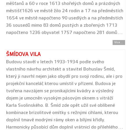
měšťanů a 60 v roce 1613 shořelých domů a prázdných
městišť1626 ve městě žilo 24 rodin a 17 na předměstích
1654 ve městě napočteno 90 usedlých a na předměstích
36 sousedů mimo 83 domů pustých a zbořených 1713
napočteno 1236 obyvatel 1757 napočteno 281 domů…
Více...
ŠMÍDOVA VILA
Budovu stavěl v letech 1933-1934 podle svého
vlastního návrhu architekt a stavitel Bohuslav Šmíd,
který ji navrhl nejen jako obydlí pro svoji rodinu, ale i pro
projekční kancelář, kterou umístil v přízemí. Budova je
tvořena navzájem se pronikajícími kvádry a výsledný
dojem je umocněn vysokým pásovým oknem s vitráží
Karla Svolinského. B. Šmíd zde opět užil své oblíbené
kombinace brizolitové omítky s režnými cihlami, kterou
doplnil tmavě modrými rámy oken a bílými křídly.
Harmonicky působící dům doplnil vrátnicí do přilehlého…