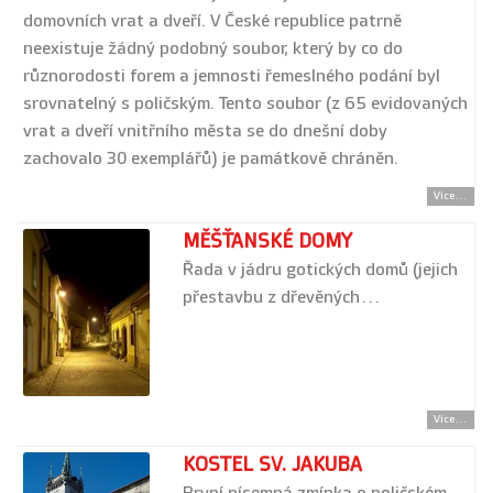
domovních vrat a dveří. V České republice patrně
neexistuje žádný podobný soubor, který by co do
různorodosti forem a jemnosti řemeslného podání byl
srovnatelný s poličským. Tento soubor (z 65 evidovaných
vrat a dveří vnitřního města se do dnešní doby
zachovalo 30 exemplářů) je památkově chráněn.
Více...
MĚŠŤANSKÉ DOMY
Řada v jádru gotických domů (jejich
přestavbu z dřevěných…
Více...
KOSTEL SV. JAKUBA