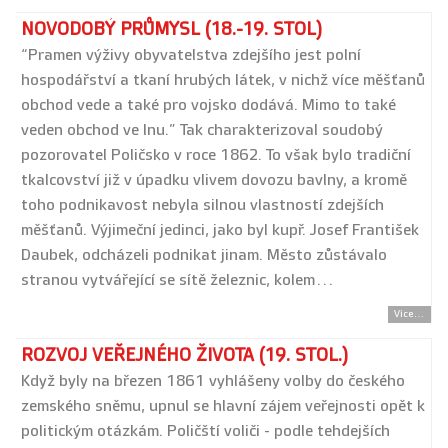
NOVODOBÝ PRŮMYSL (18.-19. STOL)
“Pramen výživy obyvatelstva zdejšího jest polní
hospodářství a tkaní hrubých látek, v nichž více měšťanů
obchod vede a také pro vojsko dodává. Mimo to také
veden obchod ve lnu.” Tak charakterizoval soudobý
pozorovatel Poličsko v roce 1862. To však bylo tradiční
tkalcovství již v úpadku vlivem dovozu bavlny, a kromě
toho podnikavost nebyla silnou vlastností zdejších
měšťanů. Výjimeční jedinci, jako byl kupř. Josef František
Daubek, odcházeli podnikat jinam. Město zůstávalo
stranou vytvářející se sítě železnic, kolem…
Více...
ROZVOJ VEŘEJNÉHO ŽIVOTA (19. STOL.)
Když byly na březen 1861 vyhlášeny volby do českého
zemského sněmu, upnul se hlavní zájem veřejnosti opět k
politickým otázkám. Poličští voliči - podle tehdejších