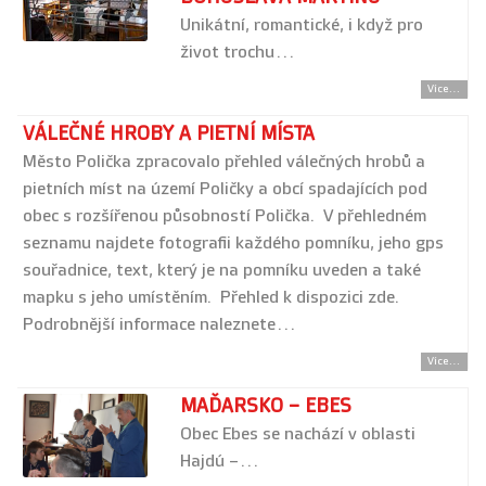
Unikátní, romantické, i když pro
život trochu…
Více...
VÁLEČNÉ HROBY A PIETNÍ MÍSTA
Město Polička zpracovalo přehled válečných hrobů a
pietních míst na území Poličky a obcí spadajících pod
obec s rozšířenou působností Polička. V přehledném
seznamu najdete fotografii každého pomníku, jeho gps
souřadnice, text, který je na pomníku uveden a také
mapku s jeho umístěním. Přehled k dispozici zde.
Podrobnější informace naleznete…
Více...
MAĎARSKO – EBES
Obec Ebes se nachází v oblasti
Hajdú –…