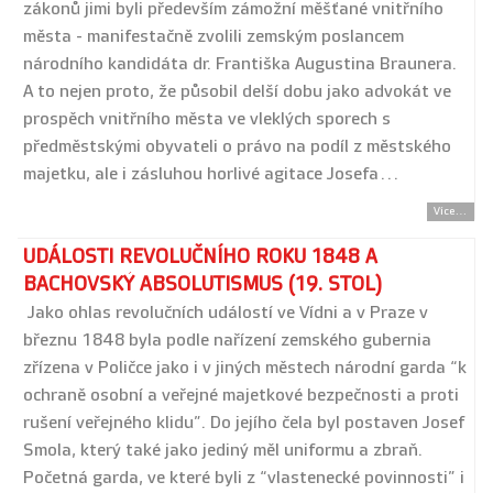
zákonů jimi byli především zámožní měšťané vnitřního
města - manifestačně zvolili zemským poslancem
národního kandidáta dr. Františka Augustina Braunera.
A to nejen proto, že působil delší dobu jako advokát ve
prospěch vnitřního města ve vleklých sporech s
předměstskými obyvateli o právo na podíl z městského
majetku, ale i zásluhou horlivé agitace Josefa…
Více...
UDÁLOSTI REVOLUČNÍHO ROKU 1848 A
BACHOVSKÝ ABSOLUTISMUS (19. STOL)
Jako ohlas revolučních událostí ve Vídni a v Praze v
březnu 1848 byla podle nařízení zemského gubernia
zřízena v Poličce jako i v jiných městech národní garda “k
ochraně osobní a veřejné majetkové bezpečnosti a proti
rušení veřejného klidu”. Do jejího čela byl postaven Josef
Smola, který také jako jediný měl uniformu a zbraň.
Početná garda, ve které byli z “vlastenecké povinnosti” i