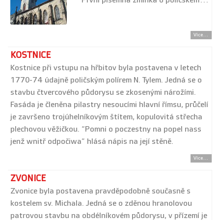
První písemná zmínka o poličském…
Více...
KOSTNICE
Kostnice při vstupu na hřbitov byla postavena v letech
1770-74 údajně poličským polírem N. Tylem. Jedná se o
stavbu čtvercového půdorysu se zkosenými nárožími.
Fasáda je členěna pilastry nesoucími hlavní římsu, průčelí
je završeno trojúhelníkovým štítem, kopulovitá střecha
plechovou věžičkou. “Pomni o poczestny na popel nass
jenž wnitř odpočiwa” hlásá nápis na její stěně.
Více...
ZVONICE
Zvonice byla postavena pravděpodobně současně s
kostelem sv. Michala. Jedná se o zděnou hranolovou
patrovou stavbu na obdélníkovém půdorysu, v přízemí je