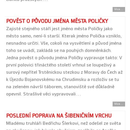
Více...
POVĚST O PŮVODU JMÉNA MĚSTA POLIČKY
Zajisté stejného stáří jest jméno města Poličky jako
město samo, není-li starší. Kterak jméno Polička vzniklo,
nesnadno určiti. Vše, cokoli na vysvětlení a původ jména
toho se uvádí, zakládá se na pouhých domněnkách.
Jedna pověst o původu jména Poličky vypravuje takto: V
první polovici třináctého století vrhnul se loupeživý a
surový nepřítel Trstěnickou stezkou z Moravy do Čech až
k Újezdu Bojanovskému na Chrudimsku a rozloživ se tu
na zeleném návrší táborem, stanoviště své důkladně
opevnil. Strašlivé věci vypravovali…
Více...
POSLEDNÍ POPRAVA NA ŠIBENIČNÍM VRCHU
Mladému truhláři Bedřichu Šlerkovi, než odešel ze světa