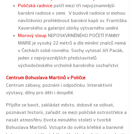
Poličská radnice
patří mezi tři nejvýznamnější
barokní radnice v zemi. V budově radnice si mohou
návštěvníci prohlédnout barokní kapli sv. Františka
Xaverského a galerijní sbírky výtvarného umění.
Morový sloup
NEPOSKVRNĚNÉHO POČETÍ PANNY
MARIE je vysoký 22 metrů a dle mínění znalců nemá
v Čechách sobě rovného. Sochy vytesal Jiří Pacák,
jeden z nejvýraznějších představitelů
východočeského vrcholně barokního sochařství.
Centrum Bohuslava Martinů v Poličce
Centrum zábavy, poznání i odpočinku. Interaktivní
výstavy, dílny pro děti i dospělé.
Přijďte se bavit, zakládat město, dobově se odívat,
poznávat historii, zařadit se mezi poličské ostrostřelce a
nasát atmosféru života minulého století v tvorbě
Bohuslava Martinů. Vstupte do světa křehké a barevné