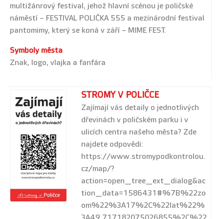
multižánrový festival, jehož hlavní scénou je poličské
náměstí – FESTIVAL POLIČKA 555 a mezinárodní festival
pantomimy, který se koná v září – MIME FEST.
Symboly města
Znak, logo, vlajka a fanfára
STROMY V POLIČCE
Zajímají vás detaily o jednotlivých
dřevinách v poličském parku i v
ulicích centra našeho města? Zde
najdete odpovědi:
https://www.stromypodkontrolou.
cz/map/?
action=open_tree_ext_dialog&ac
tion_data=1586431#%7B%22zo
om%22%3A17%2C%22lat%22%
3A49.717182075026855%2C%22