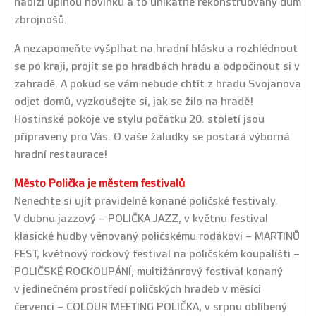
nabízí úplnou novinku a to unikátně rekonstruovaný dům
zbrojnošů.
A nezapomeňte vyšplhat na hradní hlásku a rozhlédnout
se po kraji, projít se po hradbách hradu a odpočinout si v
zahradě. A pokud se vám nebude chtít z hradu Svojanova
odjet domů, vyzkoušejte si, jak se žilo na hradě!
Hostinské pokoje ve stylu počátku 20. století jsou
připraveny pro Vás. O vaše žaludky se postará výborná
hradní restaurace!
Město Polička je městem festivalů
Nenechte si ujít pravidelně konané poličské festivaly.
V dubnu jazzový – POLIČKA JAZZ, v květnu festival
klasické hudby věnovaný poličskému rodákovi – MARTINŮ
FEST, květnový rockový festival na poličském koupališti –
POLIČSKÉ ROCKOUPÁNÍ, multižánrový festival konaný
v jedinečném prostředí poličských hradeb v měsíci
červenci – COLOUR MEETING POLIČKA, v srpnu oblíbený