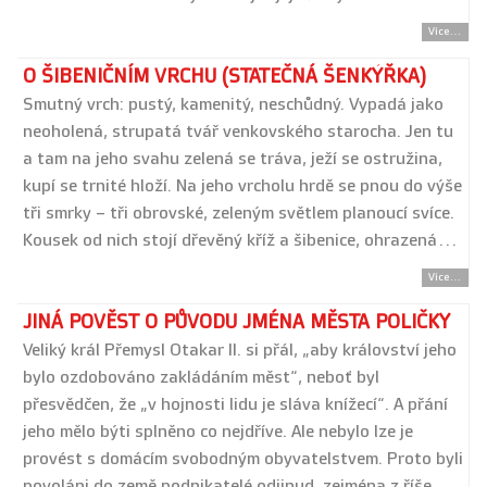
Více...
O ŠIBENIČNÍM VRCHU (STATEČNÁ ŠENKÝŘKA)
Smutný vrch: pustý, kamenitý, neschůdný. Vypadá jako
neoholená, strupatá tvář venkovského starocha. Jen tu
a tam na jeho svahu zelená se tráva, ježí se ostružina,
kupí se trnité hloží. Na jeho vrcholu hrdě se pnou do výše
tři smrky – tři obrovské, zeleným světlem planoucí svíce.
Kousek od nich stojí dřevěný kříž a šibenice, ohrazená…
Více...
JINÁ POVĚST O PŮVODU JMÉNA MĚSTA POLIČKY
Veliký král Přemysl Otakar II. si přál, „aby království jeho
bylo ozdobováno zakládáním měst“, neboť byl
přesvědčen, že „v hojnosti lidu je sláva knížecí“. A přání
jeho mělo býti splněno co nejdříve. Ale nebylo lze je
provést s domácím svobodným obyvatelstvem. Proto byli
povoláni do země podnikatelé odjinud, zejména z říše…