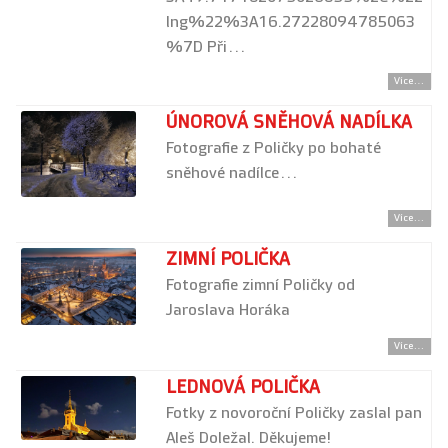
lng%22%3A16.27228094785063
%7D Při…
Více...
ÚNOROVÁ SNĚHOVÁ NADÍLKA
Fotografie z Poličky po bohaté
sněhové nadílce…
Více...
ZIMNÍ POLIČKA
Fotografie zimní Poličky od
Jaroslava Horáka
Více...
LEDNOVÁ POLIČKA
Fotky z novoroční Poličky zaslal pan
Aleš Doležal. Děkujeme!