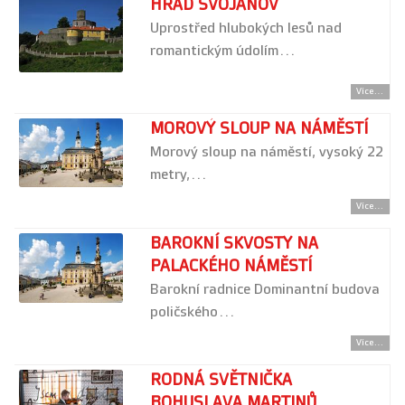
HRAD SVOJANOV
Uprostřed hlubokých lesů nad
romantickým údolím…
Více...
MOROVÝ SLOUP NA NÁMĚSTÍ
Morový sloup na náměstí, vysoký 22
metry,…
Více...
BAROKNÍ SKVOSTY NA
PALACKÉHO NÁMĚSTÍ
Barokní radnice Dominantní budova
poličského…
Více...
RODNÁ SVĚTNIČKA
BOHUSLAVA MARTINŮ