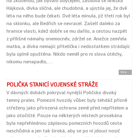
na zkušenou, jak bývalo obyčejem, zaslíbila se Anežka
Hájková, dívka sličná, ale chudobná, a ujistila jej, že dvě
léta na něho bude čekati. Dvě léta minula, již třetí rok byl
na sklonku, ale Bedřich se nevracel. Zašelť daleko za
hranice vlasti, kdež dobře se mu dařilo, a cestou nazpět
z přílišné námahy onemocněv, zdržel se. Anežce zemřela
matka, a dívka nemajíc přítelíčka i nedostatkem strádajíc
byla úplně opuštěna. Nikdo neměl pro ni slova útěchy,
nikomu nenapadlo,…
Více...
POLIČKA STANICÍ VOJENSKÉ STRÁŽE
V dávných dobách pokrýval nynější Poličsko divoký
temný prales. Pomezní hvozdy vůbec byly tehdáž přísně
střeženy jako přirozená ochrana země před nepřítelem a
jako útočiště. Pouze na některých místech prosekána
byla nepřehlednou záplavou pomezních hvozdů cesta
neschůdná a jen tak široká, aby se po ní jdoucí nosič