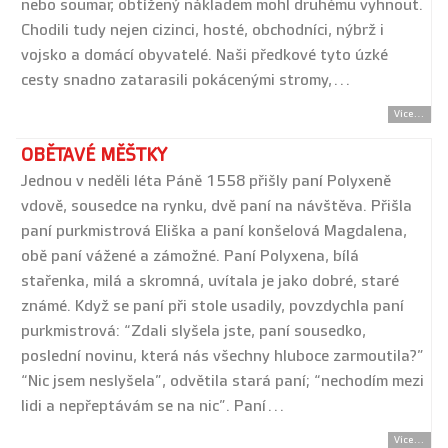
nebo soumar, obtížený nákladem mohl druhému vyhnout.
Chodili tudy nejen cizinci, hosté, obchodníci, nýbrž i
vojsko a domácí obyvatelé. Naši předkové tyto úzké
cesty snadno zatarasili pokácenými stromy,…
Více...
OBĚTAVÉ MĚŠTKY
Jednou v neděli léta Páně 1558 přišly paní Polyxeně
vdově, sousedce na rynku, dvě paní na návštěva. Přišla
paní purkmistrová Eliška a paní konšelová Magdalena,
obě paní vážené a zámožné. Paní Polyxena, bílá
stařenka, milá a skromná, uvítala je jako dobré, staré
známé. Když se paní při stole usadily, povzdychla paní
purkmistrová: “Zdali slyšela jste, paní sousedko,
poslední novinu, která nás všechny hluboce zarmoutila?”
“Nic jsem neslyšela”, odvětila stará paní; “nechodím mezi
lidi a nepřeptávám se na nic”. Paní…
Více...