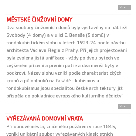
Více...
MĚSTSKÉ ČINŽOVNÍ DOMY
Dva soubory činžovních domů byly vystavěny na nábřeží
Svobody (4 domy) a v ulici E. Beneše (5 domů) v
rondokubistickém slohu v letech 1923-24 podle návrhu
architekta Václava Flégla z Prahy. Při jejich projektování
byla zvolena jistá unifikace - vždy po dvou bytech ve
zvýšeném přízemí a prvním patře a dva menší byty v
podkroví. Název slohu vznikl podle charakteristických
kruhů a půloblouků na fasádě - kubismus a
rondokubismus jsou specialitou české architektury, jíž
přispěla do pokladnice evropského kulturního dědictví
Více...
VYŘEZÁVANÁ DOMOVNÍ VRATA
Při obnově města, zničeného požárem v roce 1845,
vznikl unikátní soubor vyřezávaných klasicistních