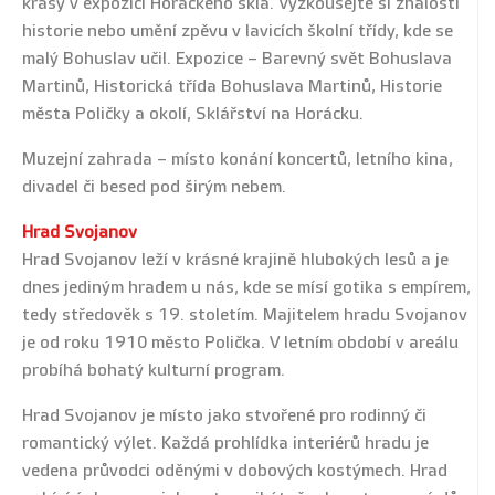
krásy v expozici Horáckého skla. Vyzkoušejte si znalosti
historie nebo umění zpěvu v lavicích školní třídy, kde se
malý Bohuslav učil. Expozice – Barevný svět Bohuslava
Martinů, Historická třída Bohuslava Martinů, Historie
města Poličky a okolí, Sklářství na Horácku.
Muzejní zahrada – místo konání koncertů, letního kina,
divadel či besed pod širým nebem.
Hrad Svojanov
Hrad Svojanov leží v krásné krajině hlubokých lesů a je
dnes jediným hradem u nás, kde se mísí gotika s empírem,
tedy středověk s 19. stoletím. Majitelem hradu Svojanov
je od roku 1910 město Polička. V letním období v areálu
probíhá bohatý kulturní program.
Hrad Svojanov je místo jako stvořené pro rodinný či
romantický výlet. Každá prohlídka interiérů hradu je
vedena průvodci oděnými v dobových kostýmech. Hrad