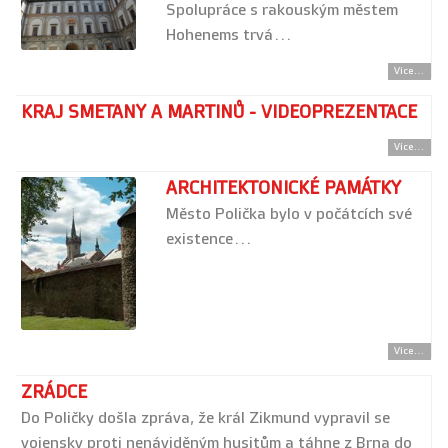
Spolupráce s rakouským městem
Hohenems trvá…
Více...
KRAJ SMETANY A MARTINŮ - VIDEOPREZENTACE
Více...
ARCHITEKTONICKÉ PAMÁTKY
Město Polička bylo v počátcích své
existence…
Více...
ZRÁDCE
Do Poličky došla zpráva, že král Zikmund vypravil se
vojensky proti nenáviděným husitům a táhne z Brna do