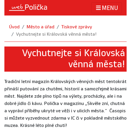
MENU
Úvod
Město a úřad
Tiskové zprávy
Vychutnejte si Královská věnná města!
Vychutnejte si Královská
věnná města!
Tradiční letní magazín Královských věnných měst tentokrát
přináší putování za chutěmi, historií a samozřejmě krásami
měst. Najdete zde plno tipů na výlety, procházky, ale i na
dobré jídlo či kávu. Polička v magazínu „Skvěle zní, chutná
a vypráví příběhy ukryté ve věži i v ulicích města.“ Časopis
si můžete vyzvednout zdarma v IC či v pokladně městského
muzea. Krásné léto plné chutí!