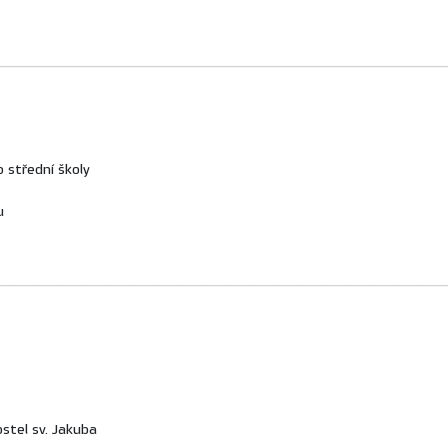
_____________________________________
 střední školy
u
_____________________________________
ostel sv. Jakuba