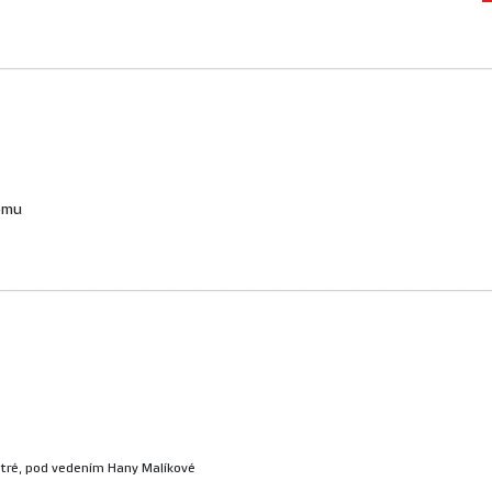
_____________________________________
domu
_____________________________________
tré, pod vedením Hany Malíkové