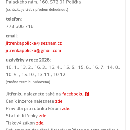
Palackého nám. 160, 572 01 Polička
(schůzku je třeba předem dohodnout)
telefon:
773 606 718
email:
jitrenkapolicka@seznam.cz
jitrenkapolicka@gmail.com
uzávěrky v roce 2026:
16. 1., 13. 2., 16. 3., 16. 4., 15. 5., 15. 6., 16. 7., 14. 8.,
10. 9. , 15.10., 13.11., 10.12.
(změna termínu vyhazena)
Jitřenku naleznete také na
facebooku
Ceník inzerce naleznete
zde
.
Pravidla pro rubriku Fórum
zde
.
Statut Jitřenky
zde
.
Tiskový zákon
zde
.