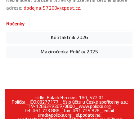
Reklamovat doručení Jitřenky můžete na této emailové
adrese:
dodejna.57200@cpost.cz
.
Ročenky
Kontaktník 2026
Maxiročenka Poličky 2025
sídlo: Palackého nám. 160, 572 01
Polička_IČO:00277177_číslo účtu u České spořitelny a.s.:
19-1283399369/0800_www.policka.org
tel: 461 723 888_fax: 461 725 926_email:
urad@policka.org_el.podatelna:
epodatelna@policka.org_datová schránka: w87brph
Prohlášení o přístupnosti
O webu
Kontakt
Cookies
GDPR