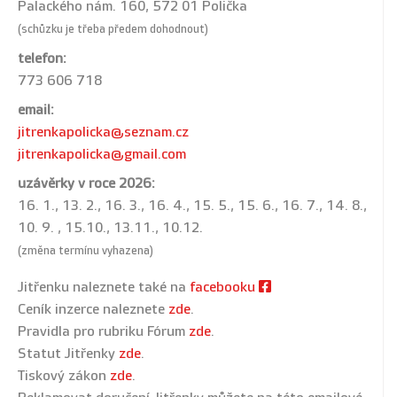
Palackého nám. 160, 572 01 Polička
(schůzku je třeba předem dohodnout)
telefon:
773 606 718
email:
jitrenkapolicka@seznam.cz
jitrenkapolicka@gmail.com
uzávěrky v roce 2026:
16. 1., 13. 2., 16. 3., 16. 4., 15. 5., 15. 6., 16. 7., 14. 8.,
10. 9. , 15.10., 13.11., 10.12.
(změna termínu vyhazena)
Jitřenku naleznete také na
facebooku
Ceník inzerce naleznete
zde
.
Pravidla pro rubriku Fórum
zde
.
Statut Jitřenky
zde
.
Tiskový zákon
zde
.