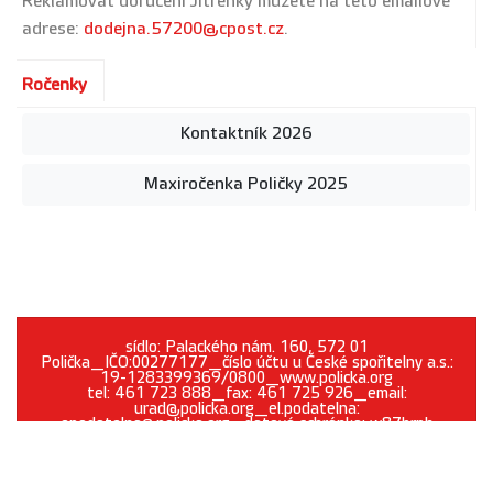
Reklamovat doručení Jitřenky můžete na této emailové
adrese:
dodejna.57200@cpost.cz
.
Ročenky
Kontaktník 2026
Maxiročenka Poličky 2025
sídlo: Palackého nám. 160, 572 01
Polička_IČO:00277177_číslo účtu u České spořitelny a.s.:
19-1283399369/0800_www.policka.org
tel: 461 723 888_fax: 461 725 926_email:
urad@policka.org_el.podatelna:
epodatelna@policka.org_datová schránka: w87brph
Prohlášení o přístupnosti
O webu
Kontakt
Cookies
GDPR