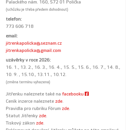
Palackého nám. 160, 572 01 Polička
(schůzku je třeba předem dohodnout)
telefon:
773 606 718
email:
jitrenkapolicka@seznam.cz
jitrenkapolicka@gmail.com
uzávěrky v roce 2026:
16. 1., 13. 2., 16. 3., 16. 4., 15. 5., 15. 6., 16. 7., 14. 8.,
10. 9. , 15.10., 13.11., 10.12.
(změna termínu vyhazena)
Jitřenku naleznete také na
facebooku
Ceník inzerce naleznete
zde
.
Pravidla pro rubriku Fórum
zde
.
Statut Jitřenky
zde
.
Tiskový zákon
zde
.