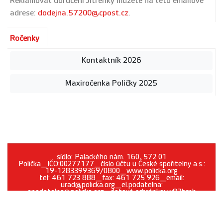
Reklamovat doručení Jitřenky můžete na této emailové
adrese:
dodejna.57200@cpost.cz
.
Ročenky
Kontaktník 2026
Maxiročenka Poličky 2025
sídlo: Palackého nám. 160, 572 01
Polička_IČO:00277177_číslo účtu u České spořitelny a.s.:
19-1283399369/0800_www.policka.org
tel: 461 723 888_fax: 461 725 926_email:
urad@policka.org_el.podatelna:
epodatelna@policka.org_datová schránka: w87brph
Prohlášení o přístupnosti
O webu
Kontakt
Cookies
GDPR