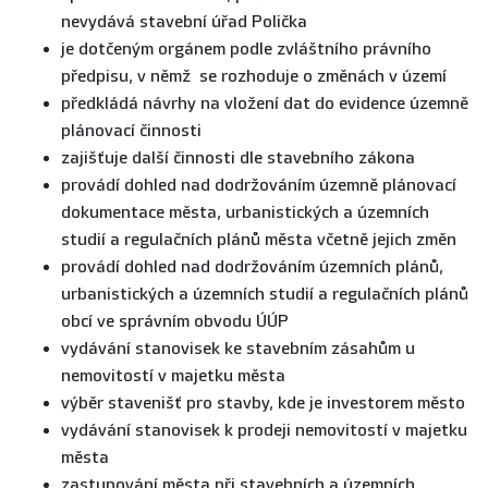
nevydává stavební úřad Polička
je dotčeným orgánem podle zvláštního právního
předpisu, v němž se rozhoduje o změnách v území
předkládá návrhy na vložení dat do evidence územně
plánovací činnosti
zajišťuje další činnosti dle stavebního zákona
provádí dohled nad dodržováním územně plánovací
dokumentace města, urbanistických a územních
studií a regulačních plánů města včetně jejich změn
provádí dohled nad dodržováním územních plánů,
urbanistických a územních studií a regulačních plánů
obcí ve správním obvodu ÚÚP
vydávání stanovisek ke stavebním zásahům u
nemovitostí v majetku města
výběr stavenišť pro stavby, kde je investorem město
vydávání stanovisek k prodeji nemovitostí v majetku
města
zastupování města při stavebních a územních