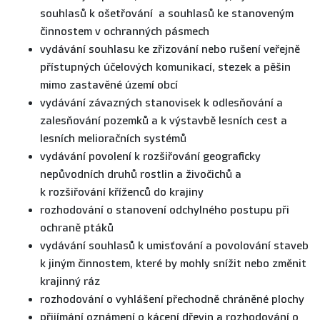
souhlasů k ošetřování a souhlasů ke stanoveným
činnostem v ochranných pásmech
vydávání souhlasu ke zřizování nebo rušení veřejně
přístupných účelových komunikací, stezek a pěšin
mimo zastavěné území obcí
vydávání závazných stanovisek k odlesňování a
zalesňování pozemků a k výstavbě lesních cest a
lesních melioračních systémů
vydávání povolení k rozšiřování geograficky
nepůvodních druhů rostlin a živočichů a
k rozšiřování kříženců do krajiny
rozhodování o stanovení odchylného postupu při
ochraně ptáků
vydávání souhlasů k umisťování a povolování staveb
k jiným činnostem, které by mohly snížit nebo změnit
krajinný ráz
rozhodování o vyhlášení přechodně chráněné plochy
přijímání oznámení o kácení dřevin a rozhodování o