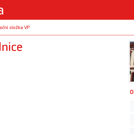
ační složka VP
dnice
O