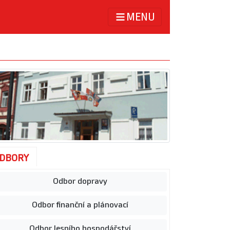
MENU
DBORY
Odbor dopravy
Odbor finanční a plánovací
Odbor lesního hospodářství