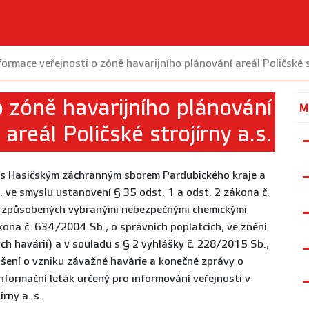
formace veřejnosti o zóně havarijního plánování areál Poličské s
o zóně havarijního plánování
M
areál Poličské strojírny a.s.
i s Hasičským záchranným sborem Pardubického kraje a
. ve smyslu ustanovení § 35 odst. 1 a odst. 2 zákona č.
ií způsobených vybranými nebezpečnými chemickými
ona č. 634/2004 Sb., o správních poplatcích, ve znění
ch havárií) a v souladu s § 2 vyhlášky č. 228/2015 Sb.,
ášení o vzniku závažné havárie a konečné zprávy o
nformační leták určený pro informování veřejnosti v
írny a. s.