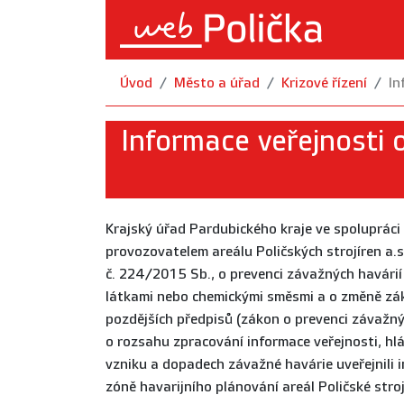
Úvod
Město a úřad
Krizové řízení
In
Informace veřejnosti 
Krajský úřad Pardubického kraje ve spoluprác
provozovatelem areálu Poličských strojíren a.s
č. 224/2015 Sb., o prevenci závažných havár
látkami nebo chemickými směsmi a o změně zák
pozdějších předpisů (zákon o prevenci závažný
o rozsahu zpracování informace veřejnosti, hl
vzniku a dopadech závažné havárie uveřejnili i
zóně havarijního plánování areál Poličské stroj