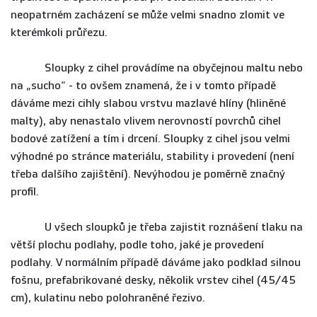
neopatrném zacházení se může velmi snadno zlomit ve
kterémkoli průřezu.
Sloupky z cihel provádíme na obyčejnou maltu nebo
na „sucho“ - to ovšem znamená, že i v tomto případě
dáváme mezi cihly slabou vrstvu mazlavé hlíny (hliněné
malty), aby nenastalo vlivem nerovností povrchů cihel
bodové zatížení a tím i drcení. Sloupky z cihel jsou velmi
výhodné po stránce materiálu, stability i provedení (není
třeba dalšího zajištění). Nevýhodou je poměrně značný
profil.
U všech sloupků je třeba zajistit roznášení tlaku na
větší plochu podlahy, podle toho, jaké je provedení
podlahy. V normálním případě dáváme jako podklad silnou
fošnu, prefabrikované desky, několik vrstev cihel (45/45
cm), kulatinu nebo polohraněné řezivo.