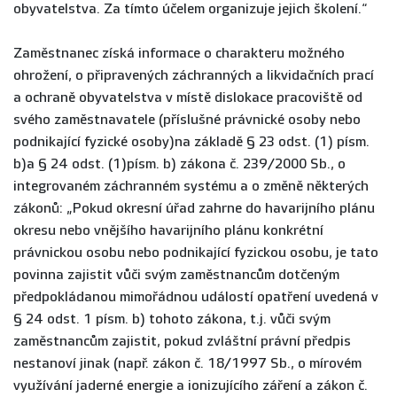
obyvatelstva. Za tímto účelem organizuje jejich školení.“
Zaměstnanec získá informace o charakteru možného
ohrožení, o připravených záchranných a likvidačních prací
a ochraně obyvatelstva v místě dislokace pracoviště od
svého zaměstnavatele (příslušné právnické osoby nebo
podnikající fyzické osoby)na základě § 23 odst. (1) písm.
b)a § 24 odst. (1)písm. b) zákona č. 239/2000 Sb., o
integrovaném záchranném systému a o změně některých
zákonů: „Pokud okresní úřad zahrne do havarijního plánu
okresu nebo vnějšího havarijního plánu konkrétní
právnickou osobu nebo podnikající fyzickou osobu, je tato
povinna zajistit vůči svým zaměstnancům dotčeným
předpokládanou mimořádnou událostí opatření uvedená v
§ 24 odst. 1 písm. b) tohoto zákona, t.j. vůči svým
zaměstnancům zajistit, pokud zvláštní právní předpis
nestanoví jinak (např. zákon č. 18/1997 Sb., o mírovém
využívání jaderné energie a ionizujícího záření a zákon č.