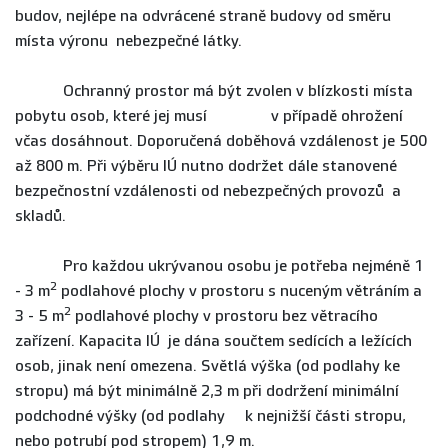
budov, nejlépe na odvrácené straně budovy od směru
místa výronu nebezpečné látky.
Ochranný prostor má být zvolen v blízkosti místa
pobytu osob, které jej musí v případě ohrožení
včas dosáhnout. Doporučená doběhová vzdálenost je 500
až 800 m. Při výběru IÚ nutno dodržet dále stanovené
bezpečnostní vzdálenosti od nebezpečných provozů a
skladů.
Pro každou ukrývanou osobu je potřeba nejméně 1
2
- 3 m
podlahové plochy v prostoru s nuceným větráním a
2
3 - 5 m
podlahové plochy v prostoru bez větracího
zařízení. Kapacita IÚ je dána součtem sedících a ležících
osob, jinak není omezena. Světlá výška (od podlahy ke
stropu) má být minimálně 2,3 m při dodržení minimální
podchodné výšky (od podlahy k nejnižší části stropu,
nebo potrubí pod stropem) 1,9 m.