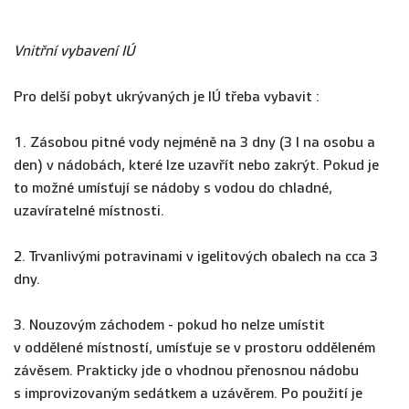
Vnitřní vybavení IÚ
Pro delší pobyt ukrývaných je IÚ třeba vybavit :
1. Zásobou pitné vody nejméně na 3 dny (3 l na osobu a
den) v nádobách, které lze uzavřít nebo zakrýt. Pokud je
to možné umísťují se nádoby s vodou do chladné,
uzavíratelné místnosti.
2. Trvanlivými potravinami v igelitových obalech na cca 3
dny.
3. Nouzovým záchodem - pokud ho nelze umístit
v oddělené místností, umísťuje se v prostoru odděleném
závěsem. Prakticky jde o vhodnou přenosnou nádobu
s improvizovaným sedátkem a uzávěrem. Po použití je