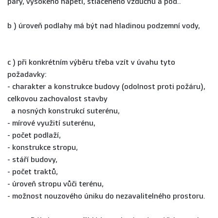
páry, vysokého napětí, stlačeného vzduchu a pod..
b ) úroveň podlahy má být nad hladinou podzemní vody,
c ) při konkrétním výběru třeba vzít v úvahu tyto
požadavky:
- charakter a konstrukce budovy (odolnost proti požáru),
celkovou zachovalost stavby
a nosných konstrukcí suterénu,
- mírové využití suterénu,
- počet podlaží,
- konstrukce stropu,
- stáří budovy,
- počet traktů,
- úroveň stropu vůči terénu,
- možnost nouzového úniku do nezavalitelného prostoru.