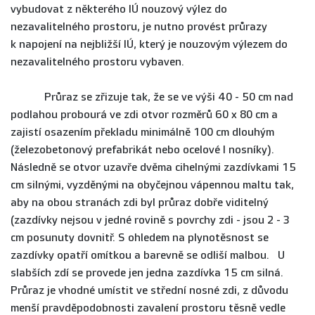
vybudovat z některého IÚ nouzový výlez do
nezavalitelného prostoru, je nutno provést průrazy
k napojení na nejbližší IÚ, který je nouzovým výlezem do
nezavalitelného prostoru vybaven.
Průraz se zřizuje tak, že se ve výši 40 - 50 cm nad
podlahou probourá ve zdi otvor rozměrů 60 x 80 cm a
zajistí osazením překladu minimálně 100 cm dlouhým
(železobetonový prefabrikát nebo ocelové I nosníky).
Následně se otvor uzavře dvěma cihelnými zazdívkami 15
cm silnými, vyzděnými na obyčejnou vápennou maltu tak,
aby na obou stranách zdi byl průraz dobře viditelný
(zazdívky nejsou v jedné rovině s povrchy zdi - jsou 2 - 3
cm posunuty dovnitř. S ohledem na plynotěsnost se
zazdívky opatří omítkou a barevně se odliší malbou. U
slabších zdí se provede jen jedna zazdívka 15 cm silná.
Průraz je vhodné umístit ve střední nosné zdi, z důvodu
menší pravděpodobnosti zavalení prostoru těsně vedle