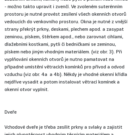
- možno takto upravit i zvenčí. Ve zvoleném suterénním
prostoru je nutné provést zesílení všech okenních otvorů
vedoucích do venkovního prostoru. Okna je nutné z vnější
strany překrýt prkny, deskami, plechem apod. a zasypat
zeminou, pískem, štěrkem apod., nebo zarovnat cihlami,
dlažebními kostkami, pytli či bedničkami se zeminou,
pískem nebo jiným vhodným materiálem. (viz obr. 3). Při
vyplňování okenních otvorů je nutno pamatovat na
případné umístění větracích komínků pro přívod a odvod
vzduchu (viz obr. 4a a 4b). Někdy je vhodné okenní křídla
nejdříve vysadit a potom instalovat větrací komínek a
okenní otvor vyplnit.
Dveře
Vchodové dveře je třeba zesílit prkny a svlaky a zajistit
jejich plynotěsnost vhodným těsnícím materiálem a