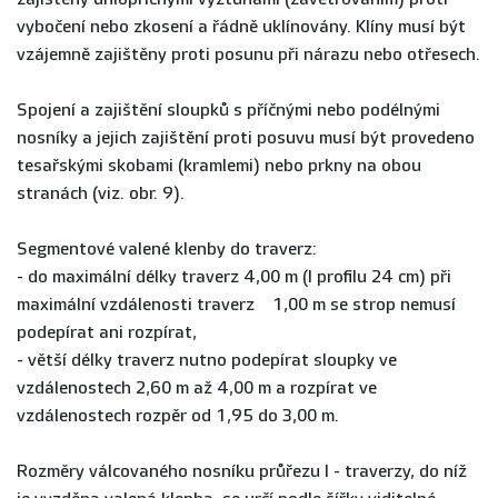
vybočení nebo zkosení a řádně uklínovány. Klíny musí být
vzájemně zajištěny proti posunu při nárazu nebo otřesech.
Spojení a zajištění sloupků s příčnými nebo podélnými
nosníky a jejich zajištění proti posuvu musí být provedeno
tesařskými skobami (kramlemi) nebo prkny na obou
stranách (viz. obr. 9).
Segmentové valené klenby do traverz:
- do maximální délky traverz 4,00 m (I profilu 24 cm) při
maximální vzdálenosti traverz 1,00 m se strop nemusí
podepírat ani rozpírat,
- větší délky traverz nutno podepírat sloupky ve
vzdálenostech 2,60 m až 4,00 m a rozpírat ve
vzdálenostech rozpěr od 1,95 do 3,00 m.
Rozměry válcovaného nosníku průřezu I - traverzy, do níž