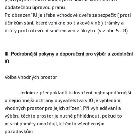
dodatečnou úpravou prahu.
Po obsazení IÚ je třeba vchodové dveře zabezpečit ( proti
účinkům sání, které vznikne po tlakové vlně ) trámky a
dráty proti otevření směrem ven z úkrytu (viz obr. 5 - 8).
III. Podrobnější pokyny a doporučení pro výběr a zodolnění
IÚ
Volba vhodných prostor
Jedním z předpokladů k dosažení nejhospodárnější
a nejúčinnější ochrany obyvatelstva v IÚ je vyhledání
vhodných prostor pro jejich zřízení. Při vyhledávání a
výběru těchto prostor je nutné přihlédnout, pokud to
místní poměry umožňují, k těmto všeobecným
požadavkům: