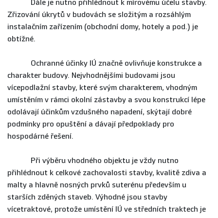
Dále je nutno přihlédnout k mírovému účelu stavby.
Zřizování úkrytů v budovách se složitým a rozsáhlým
instalačním zařízením (obchodní domy, hotely a pod.) je
obtížné.
Ochranné účinky IÚ značně ovlivňuje konstrukce a
charakter budovy. Nejvhodnějšími budovami jsou
vícepodlažní stavby, které svým charakterem, vhodným
umístěním v rámci okolní zástavby a svou konstrukcí lépe
odolávají účinkům vzdušného napadení, skýtají dobré
podmínky pro opuštění a dávají předpoklady pro
hospodárné řešení.
Při výběru vhodného objektu je vždy nutno
přihlédnout k celkové zachovalosti stavby, kvalitě zdiva a
malty a hlavně nosných prvků suterénu především u
starších zděných staveb. Výhodné jsou stavby
vícetraktové, protože umístění IÚ ve středních traktech je