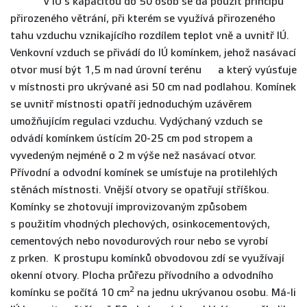
V IÚ s kapacitou do 50 osob se dá použít principu
přirozeného větrání, při kterém se využívá přirozeného
tahu vzduchu vznikajícího rozdílem teplot vně a uvnitř IÚ.
Venkovní vzduch se přivádí do IÚ komínkem, jehož nasávací
otvor musí být 1,5 m nad úrovní terénu a který vyúsťuje
v místnosti pro ukrývané asi 50 cm nad podlahou. Komínek
se uvnitř místnosti opatří jednoduchým uzávěrem
umožňujícím regulaci vzduchu. Vydýchaný vzduch se
odvádí komínkem ústícím 20-25 cm pod stropem a
vyvedeným nejméně o 2 m výše než nasávací otvor.
Přívodní a odvodní komínek se umísťuje na protilehlých
stěnách místnosti. Vnější otvory se opatřují stříškou.
Komínky se zhotovují improvizovaným způsobem
s použitím vhodných plechových, osinkocementových,
cementových nebo novodurových rour nebo se vyrobí
z prken. K prostupu komínků obvodovou zdí se využívají
okenní otvory. Plocha průřezu přívodního a odvodního
2
komínku se počítá 10 cm
na jednu ukrývanou osobu. Má-li