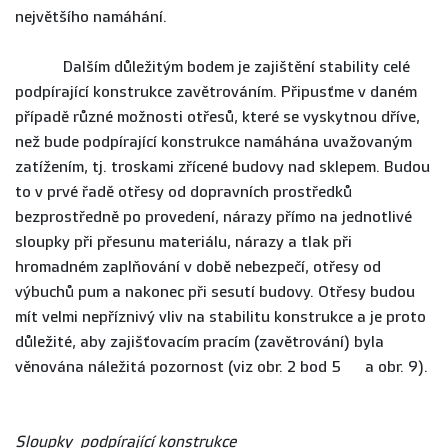
největšího namáhání.
Dalším důležitým bodem je zajištění stability celé
podpírající konstrukce zavětrováním. Připusťme v daném
případě různé možnosti otřesů, které se vyskytnou dříve,
než bude podpírající konstrukce namáhána uvažovaným
zatížením, tj. troskami zřícené budovy nad sklepem. Budou
to v prvé řadě otřesy od dopravních prostředků
bezprostředně po provedení, nárazy přímo na jednotlivé
sloupky při přesunu materiálu, nárazy a tlak při
hromadném zaplňování v době nebezpečí, otřesy od
výbuchů pum a nakonec při sesutí budovy. Otřesy budou
mít velmi nepříznivý vliv na stabilitu konstrukce a je proto
důležité, aby zajišťovacím pracím (zavětrování) byla
věnována náležitá pozornost (viz obr. 2 bod 5 a obr. 9).
Sloupky podpírající konstrukce