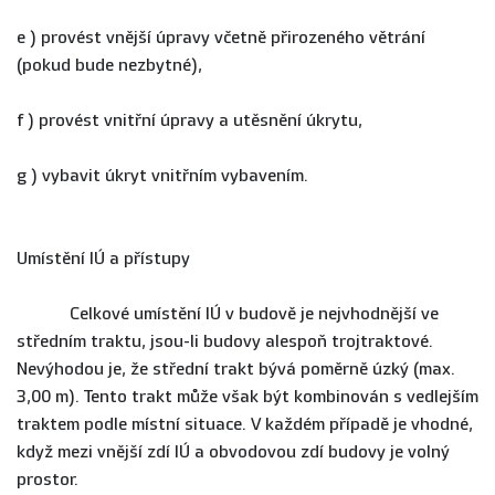
e ) provést vnější úpravy včetně přirozeného větrání
(pokud bude nezbytné),
f ) provést vnitřní úpravy a utěsnění úkrytu,
g ) vybavit úkryt vnitřním vybavením.
Umístění IÚ a přístupy
Celkové umístění IÚ v budově je nejvhodnější ve
středním traktu, jsou-li budovy alespoň trojtraktové.
Nevýhodou je, že střední trakt bývá poměrně úzký (max.
3,00 m). Tento trakt může však být kombinován s vedlejším
traktem podle místní situace. V každém případě je vhodné,
když mezi vnější zdí IÚ a obvodovou zdí budovy je volný
prostor.