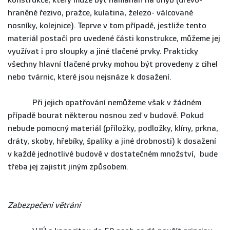
konstrukce, který může být namáhán na ohyb (dřevo-
hraněné řezivo, pražce, kulatina, železo- válcované
nosníky, kolejnice). Teprve v tom případě, jestliže tento
materiál postačí pro uvedené části konstrukce, můžeme jej
využívat i pro sloupky a jiné tlačené prvky. Prakticky
všechny hlavní tlačené prvky mohou být provedeny z cihel
nebo tvárnic, které jsou nejsnáze k dosažení.
Při jejich opatřování nemůžeme však v žádném
případě bourat některou nosnou zeď v budově. Pokud
nebude pomocný materiál (příložky, podložky, klíny, prkna,
dráty, skoby, hřebíky, špalíky a jiné drobnosti) k dosažení
v každé jednotlivé budově v dostatečném množství, bude
třeba jej zajistit jiným způsobem.
Zabezpečení větrání