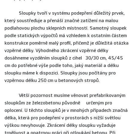
Sloupky tvoří v systému podepření důležitý prvek,
který soustřeďuje a přenáší značné zatížení na malou
podlahovou plochu sklepních místností. Samotný sloupek
podle statických výpočtů má vzhledem k ostatním částem
konstrukce poměrně malý profil, přičemž je důležitá otázka
vzpěrné délky. Výhodného zkrácení vzpěrné délky
dosáhneme vyzděním sloupků z cihel 30/30 cm, 45/45
cm do potřebné výše podle toho, jaký materiál a délku
sloupku máme k dispozici. Sloupky jsou počítány pro
vzpěrnou délku 250 cm u betonových stropů.
Větší pozornost musíme věnovat prefabrikovaným
sloupkům ze železobetonu původně určeným pro
oplocení. U těchto sloupků je v mnohých případech značná
délka, která pro podepření v prostorách s nižší světlou
výškou nevyhovuje. Zkrácení délky sloupku vyžaduje
trpělivost a opatrnou práci při otloukání betonu. Při