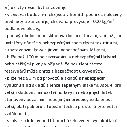
a ) úkryty nesmí být zřizovány:
- v částech budov, v nichž jsou v horních podlažích uloženy
2
předměty a zařízení jejichž váha převyšuje 1000 kg/m
podlahové plochy,
- pod výrobními nebo skladovacími prostorami, v nichž jsou
umístěny nádrže s nebezpečnými chemickými tekutinami,
s roztavenými kovy a jinými nebezpečnými látkami,
- blíže než 100 m od rezervoáru s nebezpečnými látkami
nebo těžkými plyny v případě, že porušení těchto
rezervoárů může ohrozit bezpečnost ukrývaných,
- blíže než 50 m od provozů a skladů s nebezpečím
výbuchu a od skladů s lehce zápalnými látkami. Jsou-li pro
větší skladovací množství hořlavých nebo jiných látek
stanoveny požárními nebo jinými předpisy vzdálenosti
větší, platí pak pro situování těchto prostorů tyto větší
vzdálenosti,
- v místech kde by pod IÚ procházelo vedení vysokotlaké