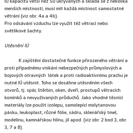
IÚ kapacitu větší než 50 ukrývaných a skládá se z několika
menších místností, musí mít každá místnost samostatné
větrání (viz obr. 4a a 4b).
Pro odsávání vzduchu lze využít též větrací nebo
světlíkové šachty.
Utěsnění IÚ
K zajištění dostatečné funkce přirozeného větrání a
proti případnému vnikání nebezpečných průmyslových a
bojových otravných látek a proti radioaktivnímu prachu je
nutné IÚ utěsnit. Toho se dosáhne utěsněním všech
otvorů, tj. spár, štěrbin, oken, dveří, prostupů větracích
komínků a nevyužívaných průduchů. Jako vhodné těsnící
materiály lze použit izolepu, samolepící molytanovou
pásku, leukoplast, různé fólie, sádru, sklenářský tmel,
modelínu, kamnářskou hlínu, jíl apod. (viz obr. 2 bod 3, obr.
3, 7 a 8).