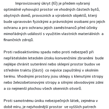
Improvizovaný úkryt (IÚ) je předem vybraný
optimálně vyhovující prostor ve vhodných částech bytů,
obytných domů, provozních a výrobních objektů, který
bude upravován fyzickými a právnickými osobami pro jejich
ochranu a pro ochranu jejich zaměstnanců před účinky
mimořádných událostí s využitím vlastních materiálních a
finančních zdrojů.
Proti radioaktivnímu spadu nebo proti nebezpečí při
nepřátelském leteckém útoku konvenčními zbraněmi bude
nejlépe chránit suterénní nebo sklepní prostor budov ve
středním traktu (části) co nejvíce zapuštěný v okolním
terénu. Vhodnými prostory jsou sklepy s klenutými stropy
nebo železobetonovými stropy a silnými obvodovými zdmi
a co nejmenší plochou všech okenních otvorů.
Proti samotnému úniku nebezpečných látek, zejména v
době míru, je nejvhodnější prostor ve vyšších patrech