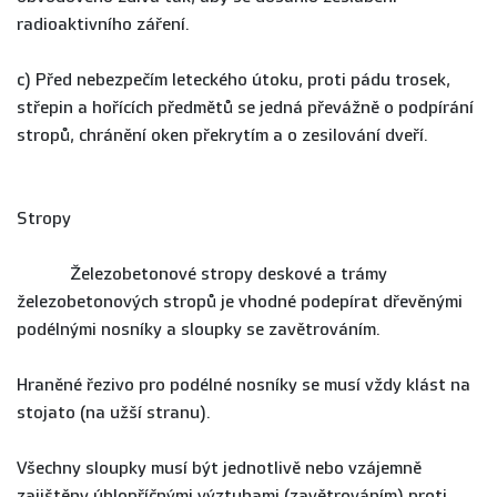
radioaktivního záření.
c) Před nebezpečím leteckého útoku, proti pádu trosek,
střepin a hořících předmětů se jedná převážně o podpírání
stropů, chránění oken překrytím a o zesilování dveří.
Stropy
Železobetonové stropy deskové a trámy
železobetonových stropů je vhodné podepírat dřevěnými
podélnými nosníky a sloupky se zavětrováním.
Hraněné řezivo pro podélné nosníky se musí vždy klást na
stojato (na užší stranu).
Všechny sloupky musí být jednotlivě nebo vzájemně
zajištěny úhlopříčnými výztuhami (zavětrováním) proti