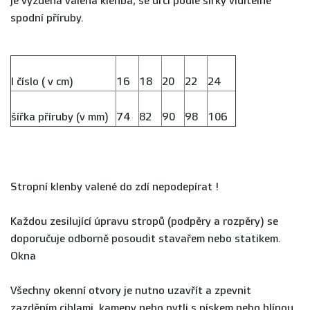
je vyzděna valená klenba, se určí podle šířky viditelné
spodní příruby.
I číslo ( v cm)
16
18
20
22
24
šířka příruby (v mm)
74
82
90
98
106
Stropní klenby valené do zdí nepodepírat !
Každou zesilující úpravu stropů (podpěry a rozpěry) se
doporučuje odborně posoudit stavařem nebo statikem.
Okna
Všechny okenní otvory je nutno uzavřít a zpevnit
zazděním cihlami, kameny nebo pytli s pískem nebo hlínou