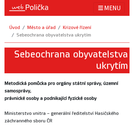
MENU
Úvod
Město a úřad
Krizové řízení
Sebeochrana obyvatelstva ukrytím
Sebeochrana obyvatelstva
ukrytím
Metodická pomůcka pro orgány státní správy, územní
samosprávy,
právnické osoby a podnikající fyzické osoby
Ministerstvo vnitra – generální ředitelství Hasičského
záchranného sboru ČR