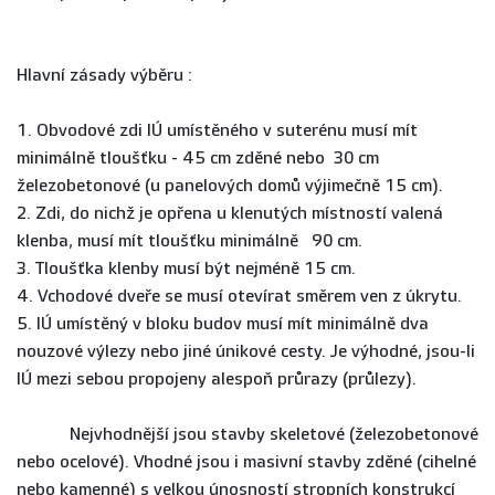
Hlavní zásady výběru :
1. Obvodové zdi IÚ umístěného v suterénu musí mít
minimálně tloušťku - 45 cm zděné nebo 30 cm
železobetonové (u panelových domů výjimečně 15 cm).
2. Zdi, do nichž je opřena u klenutých místností valená
klenba, musí mít tloušťku minimálně 90 cm.
3. Tloušťka klenby musí být nejméně 15 cm.
4. Vchodové dveře se musí otevírat směrem ven z úkrytu.
5. IÚ umístěný v bloku budov musí mít minimálně dva
nouzové výlezy nebo jiné únikové cesty. Je výhodné, jsou-li
IÚ mezi sebou propojeny alespoň průrazy (průlezy).
Nejvhodnější jsou stavby skeletové (železobetonové
nebo ocelové). Vhodné jsou i masivní stavby zděné (cihelné
nebo kamenné) s velkou únosností stropních konstrukcí