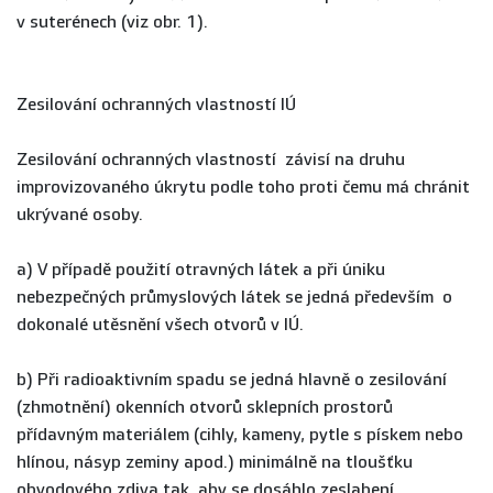
v suterénech (viz obr. 1).
Zesilování ochranných vlastností IÚ
Zesilování ochranných vlastností závisí na druhu
improvizovaného úkrytu podle toho proti čemu má chránit
ukrývané osoby.
a) V případě použití otravných látek a při úniku
nebezpečných průmyslových látek se jedná především o
dokonalé utěsnění všech otvorů v IÚ.
b) Při radioaktivním spadu se jedná hlavně o zesilování
(zhmotnění) okenních otvorů sklepních prostorů
přídavným materiálem (cihly, kameny, pytle s pískem nebo
hlínou, násyp zeminy apod.) minimálně na tloušťku
obvodového zdiva tak, aby se dosáhlo zeslabení