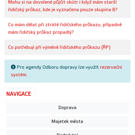
Mohu si na dovolené půjčit skútr i když mám starší
řidičský průkaz, kde je vyznačena pouze skupina B?
Co mám dělat při ztrátě řidičského průkazu, případně
mám řidičský průkaz propadlý?
Co potřebuji při výměně řidičského průkazu (ŘP)
Pro agendy Odboru dopravy lze využít
rezervační
systém
.
NAVIGACE
Doprava
Majetek města