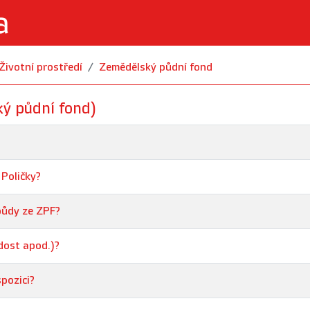
Životní prostředí
Zemědělský půdní fond
ý půdní fond)
Poličky?
půdy ze ZPF?
dost apod.)?
spozici?