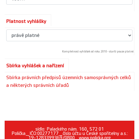
Platnost vyhlášky
Kompletnost vyhlášek od roku 2010 - starší pouze platné.
Sbírka vyhlášek a nařízení
Sbírka právních předpisů územních samosprávných celků
a některých správních úřadů
sídlo: Palackého nám. 160, 572 01
Polička_IČO:00277177_číslo účtu u České spořitelny a.s.:
19-1283399369/0800_www.policka.org