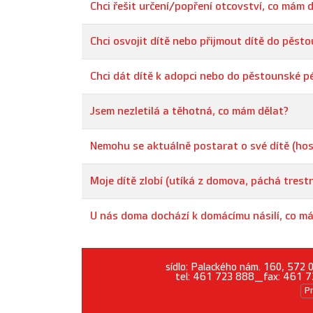
Chci řešit určení/popření otcovství, co mám 
Chci osvojit dítě nebo přijmout dítě do pěst
Chci dát dítě k adopci nebo do pěstounské p
Jsem nezletilá a těhotná, co mám dělat?
Nemohu se aktuálně postarat o své dítě (hos
Moje dítě zlobí (utíká z domova, páchá trest
U nás doma dochází k domácímu násilí, co m
sídlo: Palackého nám. 160, 572
tel: 461 723 888_fax: 461 7
P