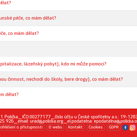
dělat?
ounské péče, co mám dělat?
éče, co mám dělat?
pitalizace, lázeňský pobyt), kdo mi může pomoci?
nou činnost, nechodí do školy, bere drogy), co mám dělat?
ám dělat?
 01 Polička_IČO:00277177_číslo účtu u České spořitelny a.s.: 19-
25 926_email: urad@policka.org_el.podatelna: epodatelna@policka.
rohlášení o přístupnosti
O webu
Kontakt
Cookies
GDPR