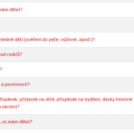
 mám dělat?
edně dětí (svěření do péče, výživné, apod.)?
 od rodičů?
?
 a povinnosti?
příspěvek, přídavek na dítě, příspěvek na bydlení, dávky hmotné
 obrátit?
, co mám dělat?